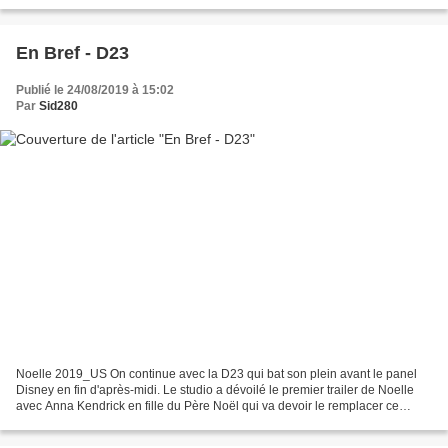
est totale autour de film de super héros...
En Bref - D23
Publié le 24/08/2019 à 15:02
Par
Sid280
Noelle 2019_US On continue avec la D23 qui bat son plein avant le panel
Disney en fin d'après-midi. Le studio a dévoilé le premier trailer de Noelle
avec Anna Kendrick en fille du Père Noël qui va devoir le remplacer ce
dernier ayant disparu. Réalisé...