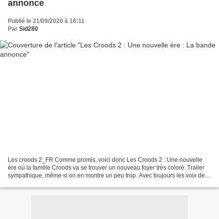
annonce
Publié le 21/09/2020 à 16:11
Par
Sid280
Les croods 2_FR Comme promis, voici donc Les Croods 2 : Une nouvelle
ère où la famille Croods va se trouver un nouveau foyer très coloré. Trailer
sympathique, même si on en montre un peu trop. Avec toujours les voix de
Nicolas Cage, Emma Stone, Ryan Reynolds....