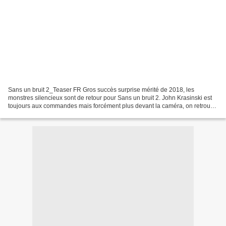
Sans un bruit 2_Teaser FR Gros succès surprise mérité de 2018, les
monstres silencieux sont de retour pour Sans un bruit 2. John Krasinski est
toujours aux commandes mais forcément plus devant la caméra, on retrouve
Emily Blunt, Noah Jupe, Millicent Simmonds,...