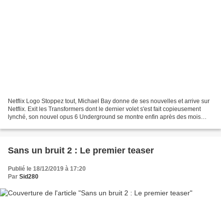
Netflix Logo Stoppez tout, Michael Bay donne de ses nouvelles et arrive sur
Netflix. Exit les Transformers dont le dernier volet s'est fait copieusement
lynché, son nouvel opus 6 Underground se montre enfin après des mois
d'attente avec une bande annonce...
Sans un bruit 2 : Le premier teaser
Publié le 18/12/2019 à 17:20
Par
Sid280