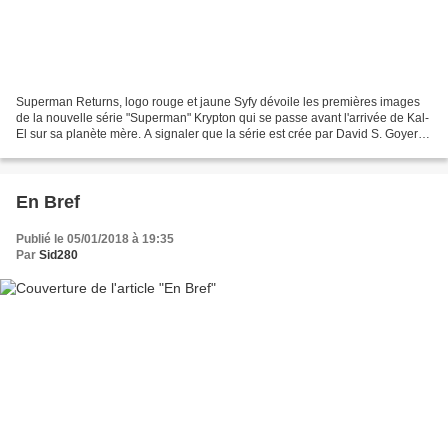
Superman Returns, logo rouge et jaune Syfy dévoile les premières images
de la nouvelle série "Superman" Krypton qui se passe avant l'arrivée de Kal-
El sur sa planète mère. A signaler que la série est crée par David S. Goyer et
Damian Kindler responsable...
En Bref
Publié le 05/01/2018 à 19:35
Par
Sid280