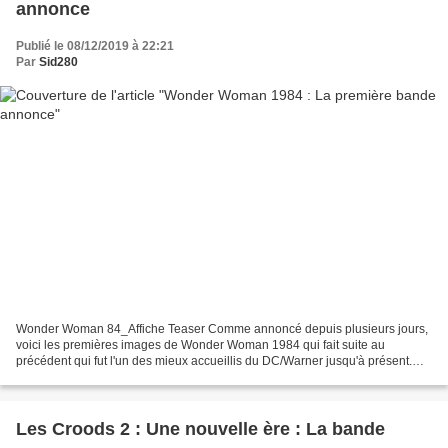
annonce
Publié le 08/12/2019 à 22:21
Par
Sid280
Wonder Woman 84_Affiche Teaser Comme annoncé depuis plusieurs jours,
voici les premières images de Wonder Woman 1984 qui fait suite au
précédent qui fut l'un des mieux accueillis du DC/Warner jusqu'à présent.
Avec une ambiance et musique très 80 et le...
Les Croods 2 : Une nouvelle ère : La bande