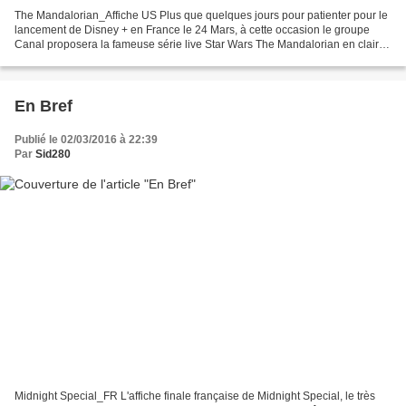
The Mandalorian_Affiche US Plus que quelques jours pour patienter pour le
lancement de Disney + en France le 24 Mars, à cette occasion le groupe
Canal proposera la fameuse série live Star Wars The Mandalorian en clair
tout au moins son pilote. L'épisode...
En Bref
Publié le 02/03/2016 à 22:39
Par
Sid280
Midnight Special_FR L'affiche finale française de Midnight Special, le très