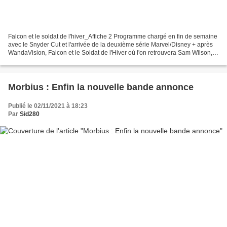
Falcon et le soldat de l'hiver_Affiche 2 Programme chargé en fin de semaine
avec le Snyder Cut et l'arrivée de la deuxième série Marvel/Disney + après
WandaVision, Falcon et le Soldat de l'Hiver où l'on retrouvera Sam Wilson,
Bucky Barnes et l'agent Sharon...
Morbius : Enfin la nouvelle bande annonce
Publié le 02/11/2021 à 18:23
Par
Sid280