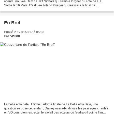
attendu nouveau film de Jeff Nichols qui semble lorgner du côte de E.T. .
Sortie le 16 Mars. C'est Lee Toland Krieger qui réalisera le final de
Divergente, Robert Schwentke ayant...
En Bref
Publié le 12/01/2017 à 05:38
Par
Sid280
La belle et la bete_Affiche 3 Affiche finale de La Belle et la Bête, une
question se pose cependant, Disney osera-t-il diffusé les passages chantés
en VO pour bien respecter le travail des acteurs où faudra-t-il voir le film