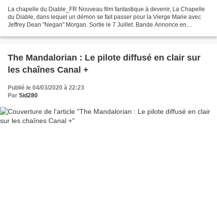
La chapelle du Diable_FR Nouveau film fantastique à devenir, La Chapelle
du Diable, dans lequel un démon se fait passer pour la Vierge Marie avec
Jeffrey Dean "Negan" Morgan. Sortie le 7 Juillet. Bande Annonce en
dessous. L'honnête Greenland qui a eu...
The Mandalorian : Le pilote diffusé en clair sur
les chaînes Canal +
Publié le 04/03/2020 à 22:23
Par
Sid280