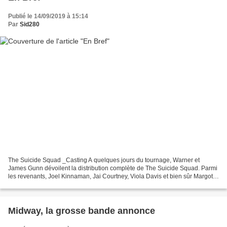
Publié le 14/09/2019 à 15:14
Par
Sid280
The Suicide Squad _Casting A quelques jours du tournage, Warner et
James Gunn dévoilent la distribution complète de The Suicide Squad. Parmi
les revenants, Joel Kinnaman, Jai Courtney, Viola Davis et bien sûr Margot
Robbie. Pour les nouveaux les plus...
Midway, la grosse bande annonce