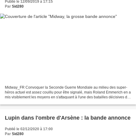
Publié le 12/09/2019 à 17:15
Par
Sid280
Midway_FR Convoquer la Seconde Guerre Mondiale au milieu des super-
héros actuel est assez couillu pour être signalé, mais Roland Emmerich en a
mis visiblement les moyens en s'attaquant à l'une des batailles décisives du
Pacifique. On ne peut pas penser...
Lupin dans l'ombre d'Arsène : la bande annonce
Publié le 02/12/2020 à 17:00
Par
Sid280