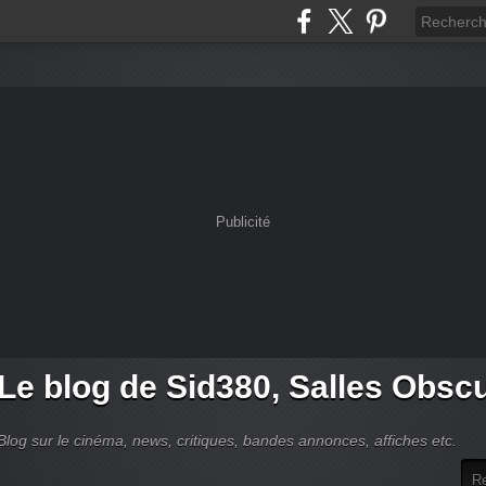
Publicité
Le blog de Sid380, Salles Obsc
Blog sur le cinéma, news, critiques, bandes annonces, affiches etc.