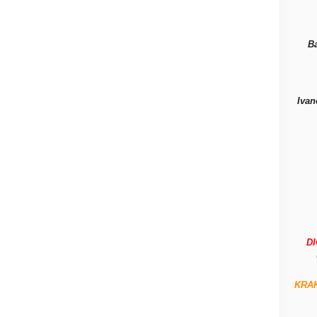
B
Ivan
D
KRA