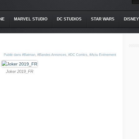
NE
MARVEL STUDIO
DC STUDIOS
STAR WARS
DISNEY
Publié dans
#Batman
,
#Bandes Annonces
,
#DC Comics
,
#Actu Evénement
Joker 2019_FR