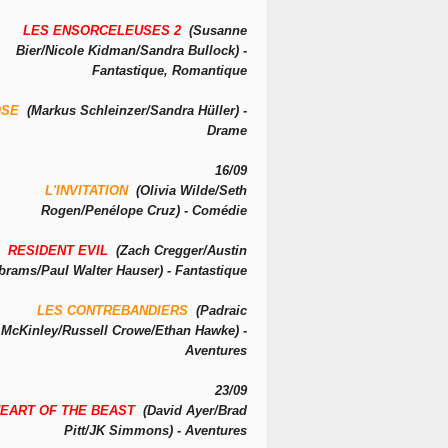
LES ENSORCELEUSES 2
(Susanne
Bier/Nicole Kidman/Sandra Bullock) -
Fantastique, Romantique
OSE
(Markus Schleinzer/Sandra Hüller) -
Drame
16/09
L'INVITATION
(Olivia Wilde/Seth
Rogen/Penélope Cruz) - Comédie
RESIDENT EVIL
(Zach Cregger/Austin
brams/Paul Walter Hauser) - Fantastique
LES CONTREBANDIERS
(Padraic
McKinley/Russell Crowe/Ethan Hawke) -
Aventures
23/09
EART OF THE BEAST
(David Ayer/Brad
Pitt/JK Simmons) - Aventures