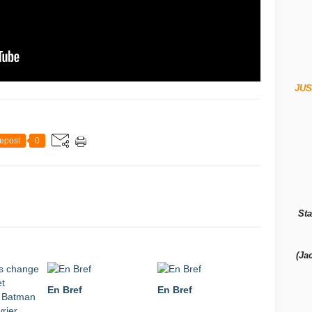
JUS
epost
0
Sta
(Ja
En Bref
En Bref