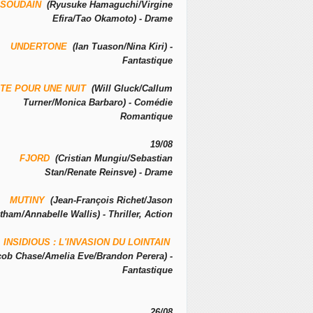
SOUDAIN
(Ryusuke Hamaguchi/Virgine
Efira/Tao Okamoto) - Drame
UNDERTONE
(Ian Tuason/Nina Kiri) -
Fantastique
TE POUR UNE NUIT
(Will Gluck/Callum
Turner/Monica Barbaro) - Comédie
Romantique
19/08
FJORD
(Cristian Mungiu/Sebastian
Stan/Renate Reinsve) - Drame
MUTINY
(Jean-François Richet/Jason
tham/Annabelle Wallis) - Thriller, Action
INSIDIOUS : L'INVASION DU LOINTAIN
cob Chase/Amelia Eve/Brandon Perera) -
Fantastique
26/08