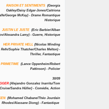
RAISON ET SENTIMENTS
(Georgia
Oakley/Daisy Edgar-Jones/Caitriona
alfe/George McKay) - Drame Romantique
Historique
JUSTIN LE JUSTE
(Eric Barbier/Alban
ov/Alexandra Lamy) - Guerre, Historique
HER PRIVATE HELL
(Nicolas Winding
Refn/Sophie Thatcher/Charles Melton) -
Thriller, Fantastique
PRIMETIME
(Lance Oppenheim/Robert
Pattinson) - Policier
30/09
IGGER
(Alejandro Gonzalez Inarritu/Tom
Cruise/Sandra Hüller) - Comédie, Action
KEN
(Mohamed Chabane/Théo Jourdain
Rhodes/Alassane Diong) - Fantastique