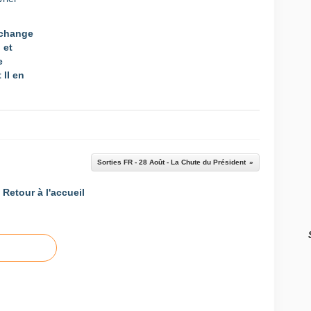
 change
 et
e
 II en
Sorties FR - 28 Août - La Chute du Président
Retour à l'accueil