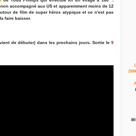
r
de Todd Phillips qui effectue ici un virage à 180 °.
ns non accompagné aux US et apparemment moins de 12
 autour de film de super héros atypique et ce n'est pas
a faire baisser.
 vient de débuter) dans les prochains jours. Sortie le
9
DI
Mi