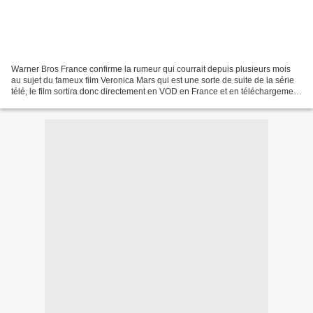
Warner Bros France confirme la rumeur qui courrait depuis plusieurs mois
au sujet du fameux film Veronica Mars qui est une sorte de suite de la série
télé, le film sortira donc directement en VOD en France et en téléchargement
définitif le 14 mars soit...