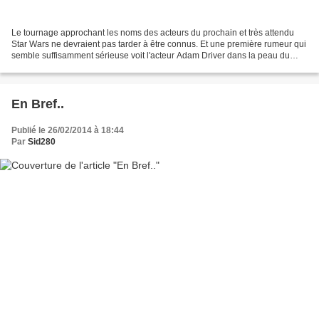
Le tournage approchant les noms des acteurs du prochain et très attendu
Star Wars ne devraient pas tarder à être connus. Et une première rumeur qui
semble suffisamment sérieuse voit l'acteur Adam Driver dans la peau du
méchant du film. Adam Driver est...
En Bref..
Publié le 26/02/2014 à 18:44
Par
Sid280