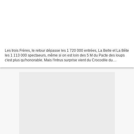
Les trois Frères, le retour dépasse les 1 720 000 entrées, La Belle et La Bête
les 1 113 000 spectaeurs, même si on est loin des 5 M du Pacte des loups
c'est plus qu'honorable. Mais l'intrus surprise vient du Crocodile du
Bostwanga qui arrive deuxième...