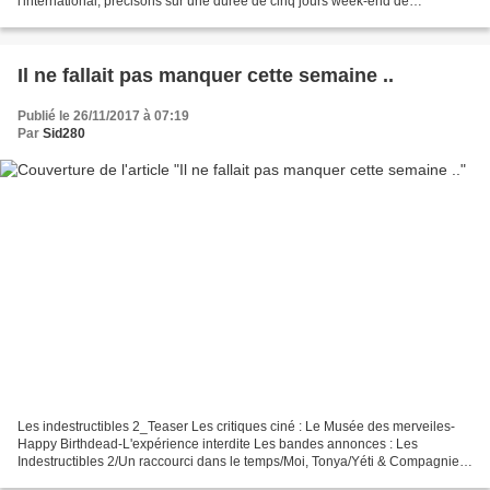
l'international, précisons sur une durée de cinq jours week-end de
Thanksgiving oblige. Même si le studio à la lanterne...
Il ne fallait pas manquer cette semaine ..
Publié le 26/11/2017 à 07:19
Par
Sid280
Les indestructibles 2_Teaser Les critiques ciné : Le Musée des merveiles-
Happy Birthdead-L'expérience interdite Les bandes annonces : Les
Indestructibles 2/Un raccourci dans le temps/Moi, Tonya/Yéti & Compagnie
L'annonce de la semaine : Jude Law chez...