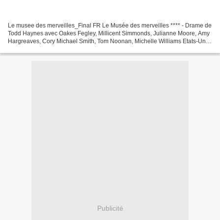
Le musee des merveilles_Final FR Le Musée des merveilles **** - Drame de
Todd Haynes avec Oakes Fegley, Millicent Simmonds, Julianne Moore, Amy
Hargreaves, Cory Michael Smith, Tom Noonan, Michelle Williams Etats-Unis-
Couleurs/N&B/Muet-1h57 1977, un jeune...
Publicité