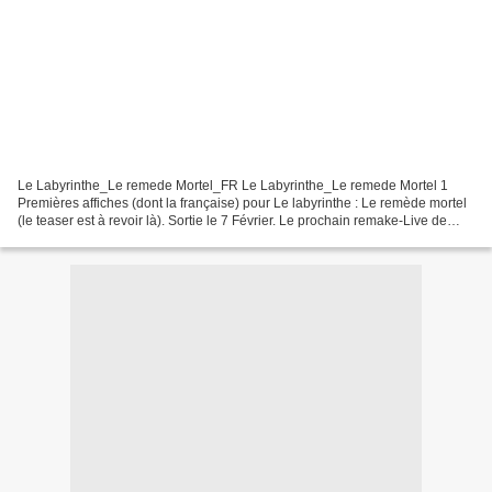
Le Labyrinthe_Le remede Mortel_FR Le Labyrinthe_Le remede Mortel 1
Premières affiches (dont la française) pour Le labyrinthe : Le remède mortel
(le teaser est à revoir là). Sortie le 7 Février. Le prochain remake-Live de
Disney sera Mulan qui, après de...