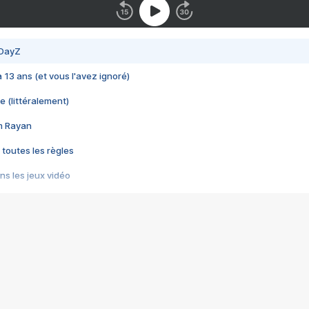
 DayZ
 a 13 ans (et vous l'avez ignoré)
e (littéralement)
im Rayan
 toutes les règles
s les jeux vidéo
us choquant de Rockstar ? - Le scandale BULLY
e plus moche de Steam
du RÊVE tourne au CAUCHEMAR
pendant 8 heures
it… à tort