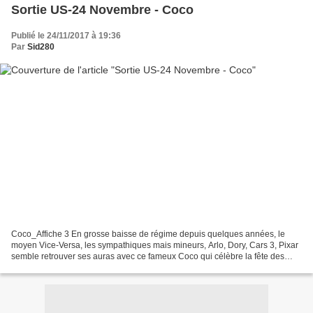
Sortie US-24 Novembre - Coco
Publié le 24/11/2017 à 19:36
Par
Sid280
Coco_Affiche 3 En grosse baisse de régime depuis quelques années, le
moyen Vice-Versa, les sympathiques mais mineurs, Arlo, Dory, Cars 3, Pixar
semble retrouver ses auras avec ce fameux Coco qui célèbre la fête des
morts mexicaine. Avec des bandes annonces...