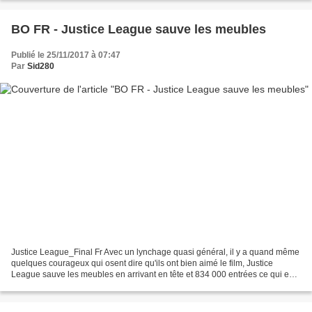
BO FR - Justice League sauve les meubles
Publié le 25/11/2017 à 07:47
Par
Sid280
Justice League_Final Fr Avec un lynchage quasi général, il y a quand même
quelques courageux qui osent dire qu'ils ont bien aimé le film, Justice
League sauve les meubles en arrivant en tête et 834 000 entrées ce qui est
moins que Man of Steel et Batman...