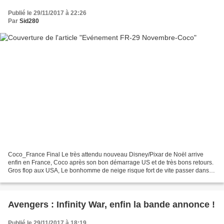
Publié le 29/11/2017 à 22:26
Par
Sid280
Coco_France Final Le très attendu nouveau Disney/Pixar de Noël arrive
enfin en France, Coco après son bon démarrage US et de très bons retours.
Gros flop aux USA, Le bonhomme de neige risque fort de vite passer dans
l'hexagone, dommage pour Michael Fassbender...
Avengers : Infinity War, enfin la bande annonce !
Publié le 29/11/2017 à 18:19