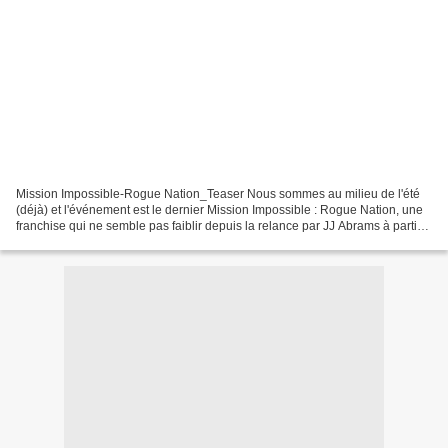
Mission Impossible-Rogue Nation_Teaser Nous sommes au milieu de l'été
(déjà) et l'événement est le dernier Mission Impossible : Rogue Nation, une
franchise qui ne semble pas faiblir depuis la relance par JJ Abrams à partir
du troisième film et qui reste...