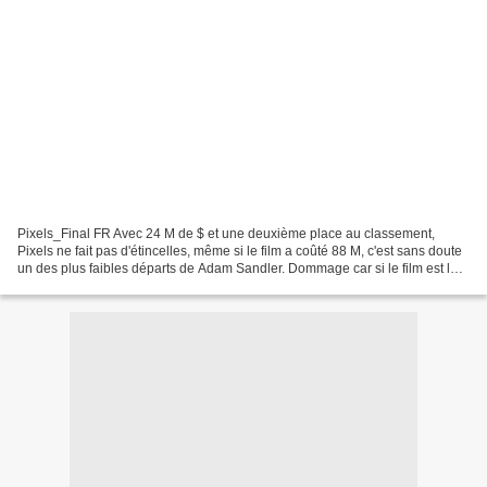
Pixels_Final FR Avec 24 M de $ et une deuxième place au classement,
Pixels ne fait pas d'étincelles, même si le film a coûté 88 M, c'est sans doute
un des plus faibles départs de Adam Sandler. Dommage car si le film est loin
d'être parfait, ça va de nouveau...