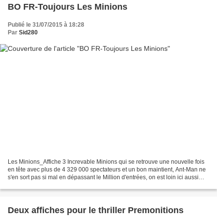
BO FR-Toujours Les Minions
Publié le 31/07/2015 à 18:28
Par
Sid280
Les Minions_Affiche 3 Increvable Minions qui se retrouve une nouvelle fois
en tête avec plus de 4 329 000 spectateurs et un bon maintient, Ant-Man ne
s'en sort pas si mal en dépassant le Million d'entrées, on est loin ici aussi
cependant des grosses autres...
Deux affiches pour le thriller Premonitions