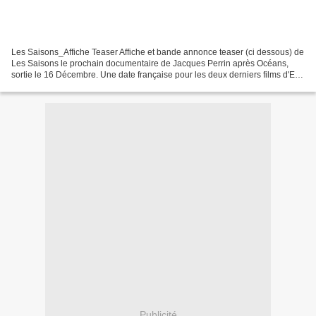
Les Saisons_Affiche Teaser Affiche et bande annonce teaser (ci dessous) de
Les Saisons le prochain documentaire de Jacques Perrin après Océans,
sortie le 16 Décembre. Une date française pour les deux derniers films d'Eli
Roth. The Green Inferno (tourné...
Publicité