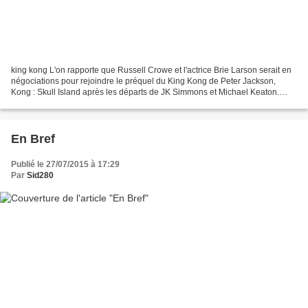
king kong L'on rapporte que Russell Crowe et l'actrice Brie Larson serait en
négociations pour rejoindre le préquel du King Kong de Peter Jackson,
Kong : Skull Island après les départs de JK Simmons et Michael Keaton.
Pour l'instant, aucune confirmation...
En Bref
Publié le 27/07/2015 à 17:29
Par
Sid280