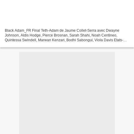
Black Adam_FR Final Teth-Adam de Jaume Collet-Serra avec Dwayne
Johnson, Aldis Hodge, Pierce Brosnan, Sarah Shahi, Noah Centineo,
Quintessa Swindell, Marwan Kenzari, Bodhi Sabongui, Viola Davis Etats-
Unis - 2h04 Le Royaume antique du Kahndaq est infesté...