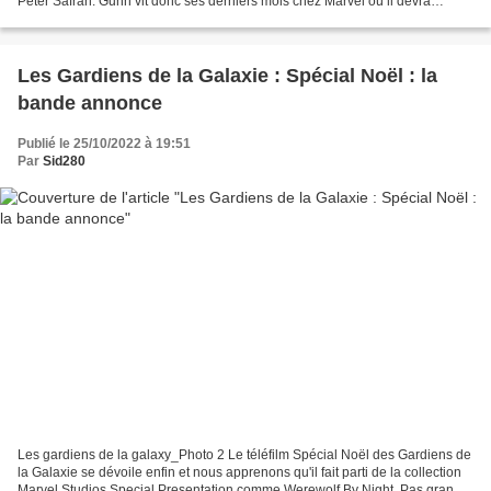
Peter Safran. Gunn vit donc ses derniers mois chez Marvel où il devra
assurer bien sûr la promo des Gardiens...
Les Gardiens de la Galaxie : Spécial Noël : la
bande annonce
Publié le 25/10/2022 à 19:51
Par
Sid280
Les gardiens de la galaxy_Photo 2 Le téléfilm Spécial Noël des Gardiens de
la Galaxie se dévoile enfin et nous apprenons qu'il fait parti de la collection
Marvel Studios Special Presentation comme Werewolf By Night. Pas grand