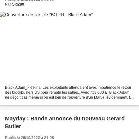
Par
Sid280
Black Adam_FR Final Les exploitants attendaient avec impatience le retour
des blockbusters US pour remplir les salles.. Avec 713 000 E, Black Adam
ne déçoit pas même si on est loin de l'ouverture d'un Marvel évidemment, le
score n'a rien de déshonorant,...
Mayday : Bande annonce du nouveau Gerard
Butler
Publié le 26/10/2022 à 21:08