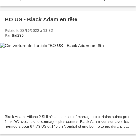
spéciaux plutôt chouettes. Avec l'arrivée...
BO US - Black Adam en tête
Publié le 23/10/2022 à 18:32
Par
Sid280
Black Adam_Affiche 2 Si il n'atteint pas le démarrage de certains autres gros
films DC avec des personnages plus connus, Black Adam s'en sort avec les
honneurs pour 67 M$ US et 140 en Mondial et une bonne tenue durant le
week-end ce qui le place entre...