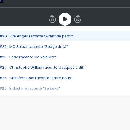
#30 : Eve Angeli raconte "Avant de partir"
#29 : MC Solaar raconte "Bouge de là"
28 : Lorie raconte "Je vais vite"
#27 : Christophe Willem raconte "Jacques a dit"
#26 : Chimène Badi raconte "Entre nous"
#25 : Indochine raconte "3e sexe"
#24 : Zaho raconte "C'est chelou"
#23 : Patrick Bruel raconte "Au café des délices"
#22 : Kyo raconte "Le chemin"