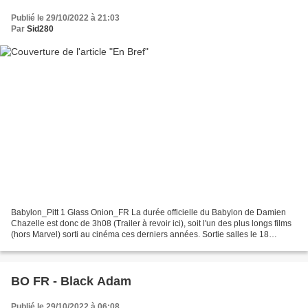
Publié le 29/10/2022 à 21:03
Par
Sid280
Babylon_Pitt 1 Glass Onion_FR La durée officielle du Babylon de Damien
Chazelle est donc de 3h08 (Trailer à revoir ici), soit l'un des plus longs films
(hors Marvel) sorti au cinéma ces derniers années. Sortie salles le 18
Janvier prochain. Nouveau teaser...
BO FR - Black Adam
Publié le 29/10/2022 à 06:08