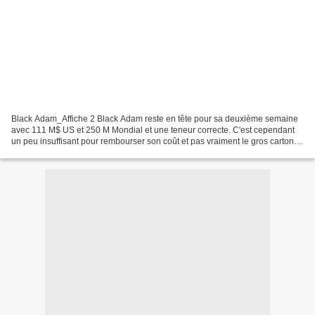
Black Adam_Affiche 2 Black Adam reste en tête pour sa deuxième semaine
avec 111 M$ US et 250 M Mondial et une teneur correcte. C'est cependant
un peu insuffisant pour rembourser son coût et pas vraiment le gros carton
non plus qu'attendait Warner, même...