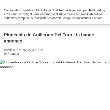
Cabinet de Curiosites_US Guillermo Del Toro se la joue un peu Rod Serling
et sa célèbre Twilight Zone en proposant sur le même schéma Cabinet de
curiosités composé de huit histoires horrifiques qui seront diffusées à partir
du 25 Octobre sur Netflix....
Pinocchio de Guillermo Del Toro : la bande
annonce
Publié le 27/07/2022 à 16:19
Par
Sid280