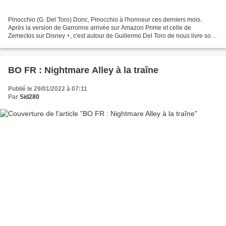
Pinocchio (G. Del Toro) Donc, Pinocchio à l'honneur ces derniers mois.
Après la version de Garronne arrivée sur Amazon Prime et celle de
Zemeckis sur Disney +, c'est autour de Guillermo Del Toro de nous livre son
projet qu'il porte depuis des années en...
BO FR : Nightmare Alley à la traîne
Publié le 29/01/2022 à 07:11
Par
Sid280