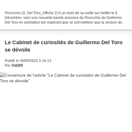
Pinocchio (G. Del Toro_Affiche 2) A un mois de sa sortie sur Netflix le 9
Décembre, voici une nouvelle bande annonce du Pinocchio de Guillermo
Del Toro en animation (en espérant que ce soit meilleur que la version de
Zemeckis) et un aperçu des voix françaises. L'inconnu...
Le Cabinet de curiosités de Guillermo Del Toro
se dévoile
Publié le 30/09/2022 à 16:13
Par
Sid280