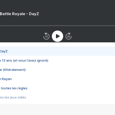
 Battle Royale - DayZ
 DayZ
 a 13 ans (et vous l'avez ignoré)
e (littéralement)
im Rayan
 toutes les règles
s les jeux vidéo
us choquant de Rockstar ? - Le scandale BULLY