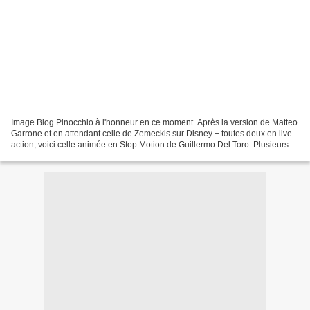
Image Blog Pinocchio à l'honneur en ce moment. Après la version de Matteo
Garrone et en attendant celle de Zemeckis sur Disney + toutes deux en live
action, voici celle animée en Stop Motion de Guillermo Del Toro. Plusieurs
fois repoussé, le film sera...