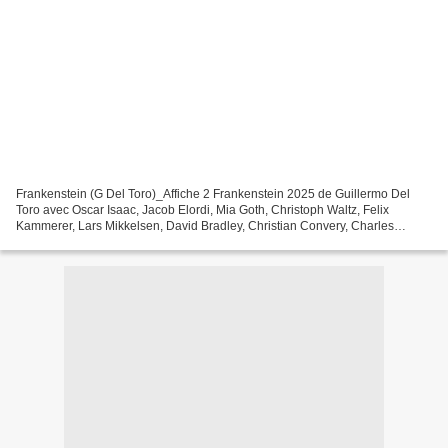
Frankenstein (G Del Toro)_Affiche 2 Frankenstein 2025 de Guillermo Del
Toro avec Oscar Isaac, Jacob Elordi, Mia Goth, Christoph Waltz, Felix
Kammerer, Lars Mikkelsen, David Bradley, Christian Convery, Charles
Dance Etats-Unis - 2h30 Vers le 19ème siècle,...