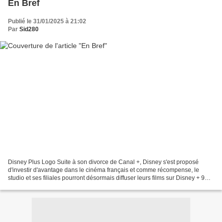
En Bref
Publié le 31/01/2025 à 21:02
Par
Sid280
Disney Plus Logo Suite à son divorce de Canal +, Disney s'est proposé
d'investir d'avantage dans le cinéma français et comme récompense, le
studio et ses filiales pourront désormais diffuser leurs films sur Disney + 9
mois après la sortie salles. Première...