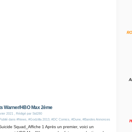
R
A
ts Warner/HBO Max 2ème
vier 2021
, Rédigé par Sid280
Publié dans
#News
,
#Godzilla 2013
,
#DC Comics
,
#Dune
,
#Bandes Annonces
H
uicide Squad_Affiche 1 Après un premier, voici un