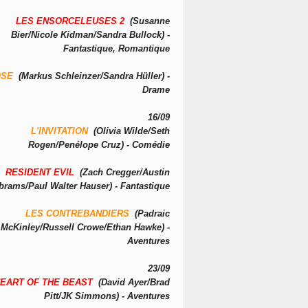
LES ENSORCELEUSES 2
(Susanne
Bier/Nicole Kidman/Sandra Bullock) -
Fantastique, Romantique
OSE
(Markus Schleinzer/Sandra Hüller) -
Drame
16/09
L'INVITATION
(Olivia Wilde/Seth
Rogen/Penélope Cruz) - Comédie
RESIDENT EVIL
(Zach Cregger/Austin
brams/Paul Walter Hauser) - Fantastique
LES CONTREBANDIERS
(Padraic
McKinley/Russell Crowe/Ethan Hawke) -
Aventures
23/09
EART OF THE BEAST
(David Ayer/Brad
Pitt/JK Simmons) - Aventures