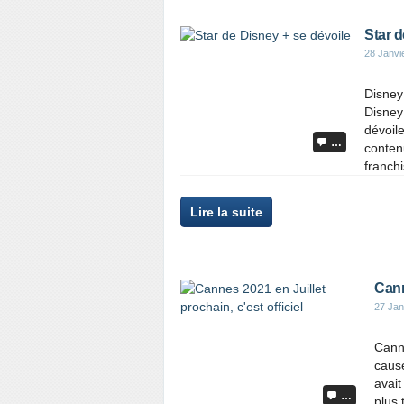
Star d
28 Janvi
Disney
Disney
dévoile
…
contenu
franchi
Lire la suite
Cann
27 Jan
Canne
cause
avait
…
plus 