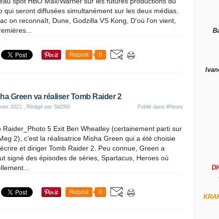
eau spot HBO Max/Warner sur les futures productions du
o qui seront diffusées simultanément sur les deux médias.
ac on reconnaît, Dune, Godzilla VS Kong, D'où l'on vient,
remières...
B
Repost
0
Ivan
ha Green va réaliser Tomb Raider 2
vier 2021
, Rédigé par Sid280
Publié dans
#News
 Raider_Photo 5 Exit Ben Wheatley (certainement parti sur
eg 2), c'est la réalisatrice Misha Green qui a été choisie
écrire et diriger Tomb Raider 2. Peu connue, Green a
ut signé des épisodes de séries, Spartacus, Heroes où
llement...
D
Repost
0
KRA