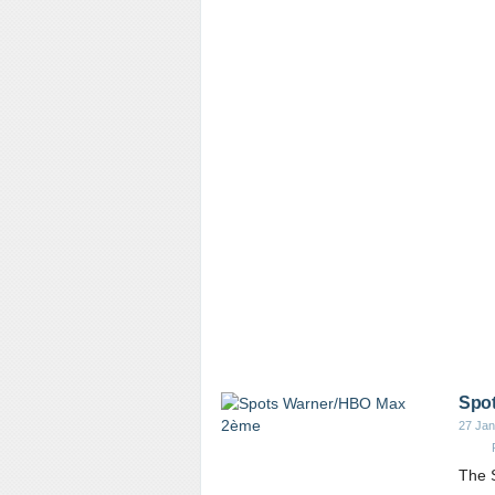
Spo
27 Jan
The S