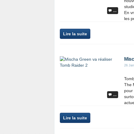
nouv
studi
…
En vr
les p
Lire la suite
Misc
26 Jan
Tomb
The M
pour 
…
surto
actue
Lire la suite