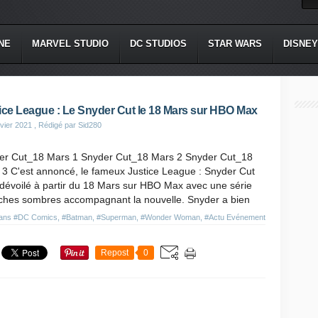
NE
MARVEL STUDIO
DC STUDIOS
STAR WARS
DISNEY
ice League : Le Snyder Cut le 18 Mars sur HBO Max
vier 2021
, Rédigé par Sid280
er Cut_18 Mars 1 Snyder Cut_18 Mars 2 Snyder Cut_18
 3 C'est annoncé, le fameux Justice League : Snyder Cut
dévoilé à partir du 18 Mars sur HBO Max avec une série
fiches sombres accompagnant la nouvelle. Snyder a bien
dans
#DC Comics
,
#Batman
,
#Superman
,
#Wonder Woman
,
#Actu Evénement
Repost
0