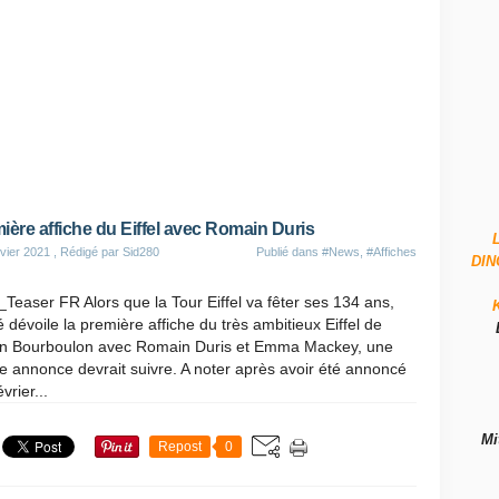
ière affiche du Eiffel avec Romain Duris
vier 2021
, Rédigé par Sid280
Publié dans
#News
,
#Affiches
DI
l_Teaser FR Alors que la Tour Eiffel va fêter ses 134 ans,
 dévoile la première affiche du très ambitieux Eiffel de
in Bourboulon avec Romain Duris et Emma Mackey, une
 annonce devrait suivre. A noter après avoir été annoncé
vrier...
Mi
Repost
0