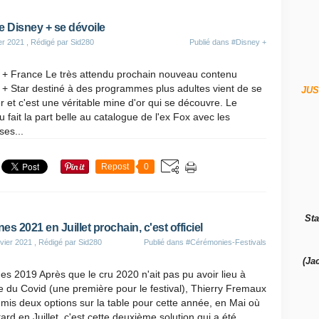
e Disney + se dévoile
er 2021
, Rédigé par Sid280
Publié dans
#Disney +
 + France Le très attendu prochain nouveau contenu
 + Star destiné à des programmes plus adultes vient de se
JUS
r et c'est une véritable mine d'or qui se découvre. Le
 fait la part belle au catalogue de l'ex Fox avec les
ses...
Repost
0
Sta
es 2021 en Juillet prochain, c'est officiel
vier 2021
, Rédigé par Sid280
Publié dans
#Cérémonies-Festivals
(Ja
s 2019 Après que le cru 2020 n'ait pas pu avoir lieu à
 du Covid (une première pour le festival), Thierry Fremaux
 mis deux options sur la table pour cette année, en Mai où
tard en Juillet, c'est cette deuxième solution qui a été