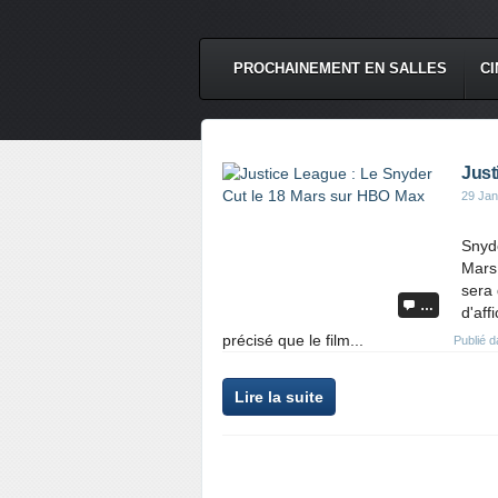
PROCHAINEMENT EN SALLES
CI
Just
29 Jan
Snyd
Mars
sera 
…
d'af
précisé que le film...
Publié 
Lire la suite