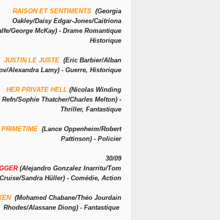
RAISON ET SENTIMENTS
(Georgia
Oakley/Daisy Edgar-Jones/Caitriona
alfe/George McKay) - Drame Romantique
Historique
JUSTIN LE JUSTE
(Eric Barbier/Alban
ov/Alexandra Lamy) - Guerre, Historique
HER PRIVATE HELL
(Nicolas Winding
Refn/Sophie Thatcher/Charles Melton) -
Thriller, Fantastique
PRIMETIME
(Lance Oppenheim/Robert
Pattinson) - Policier
30/09
IGGER
(Alejandro Gonzalez Inarritu/Tom
Cruise/Sandra Hüller) - Comédie, Action
KEN
(Mohamed Chabane/Théo Jourdain
Rhodes/Alassane Diong) - Fantastique