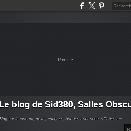
Publicité
Le blog de Sid380, Salles Obsc
Blog sur le cinéma, news, critiques, bandes annonces, affiches etc.