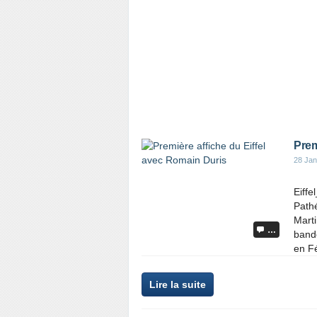
Prem
28 Jan
Eiffe
Pathé
Mart
…
bande
en Fé
Lire la suite