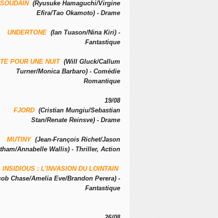
SOUDAIN
(Ryusuke Hamaguchi/Virgine
Efira/Tao Okamoto) - Drame
UNDERTONE
(Ian Tuason/Nina Kiri) -
Fantastique
TE POUR UNE NUIT
(Will Gluck/Callum
Turner/Monica Barbaro) - Comédie
Romantique
19/08
FJORD
(Cristian Mungiu/Sebastian
Stan/Renate Reinsve) - Drame
MUTINY
(Jean-François Richet/Jason
tham/Annabelle Wallis) - Thriller, Action
INSIDIOUS : L'INVASION DU LOINTAIN
cob Chase/Amelia Eve/Brandon Perera) -
Fantastique
26/08