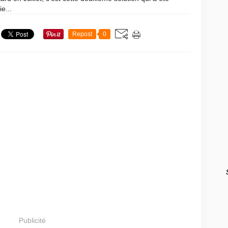
ie...
Repost
0
Publicité