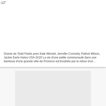
Drame de Todd Fields avec Kate Winslet, Jennifer Connelly, Patrick Wilson,
Jackie Earle Haley USA-2h20 La vie d'une petite communauté dans une
banlieue d'une grande ville de Province est troublée par le retour d'un
exhisibitionniste notoire et les habitants...