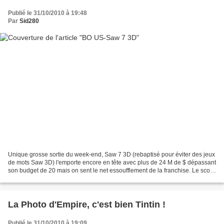
Publié le 31/10/2010 à 19:48
Par
Sid280
Unique grosse sortie du week-end, Saw 7 3D (rebaptisé pour éviter des jeux
de mots Saw 3D) l'emporte encore en tête avec plus de 24 M de $ dépassant
son budget de 20 mais on sent le net essoufflement de la franchise. Le score
d'ouverture est un des plus...
La Photo d'Empire, c'est bien Tintin !
Publié le 31/10/2010 à 19:09