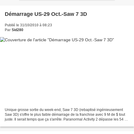
Démarrage US-29 Oct.-Saw 7 3D
Publié le 31/10/2010 à 08:23
Par
Sid280
Unique grosse sortie du week-end, Saw 7 3D (rebaptisé ingénieusement
Saw 3D) s'offre le plus faible démarrage de la franchise avec 9 M de $ tout
juste. Il serait temps que ça s'arrête. Paranormal Activity 2 dépasse les 54 M
et Red les 51 devenant un vrai...