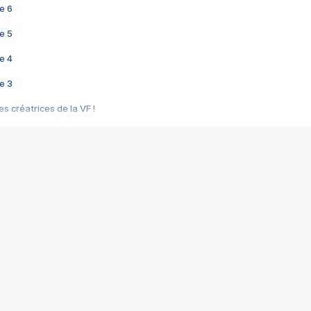
e 6
e 5
e 4
e 3
s créatrices de la VF !
e 2
e 1
e Mektoub My Love arrive enfin ! Rencontre avec Shaïn Boumedine et Sal
i : après Toni en famille
elle réalise le bouleversant Dites lui que je l'aime
ais ! Rencontre autour de Vie privée de Rebecca Zlotowski
 de Marguerite, Grave... Rencontre avec Ella Rumpf
 Les Rêveurs, un film intime sur la santé mentale