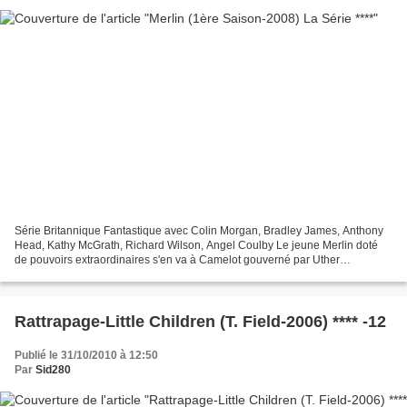
Série Britannique Fantastique avec Colin Morgan, Bradley James, Anthony
Head, Kathy McGrath, Richard Wilson, Angel Coulby Le jeune Merlin doté
de pouvoirs extraordinaires s'en va à Camelot gouverné par Uther
Pendagron, celui-ci a banni toute magie dans...
Rattrapage-Little Children (T. Field-2006) **** -12
Publié le 31/10/2010 à 12:50
Par
Sid280