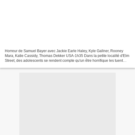
Horreur de Samuel Bayer avec Jackie Earle Haley, Kyle Gallner, Rooney
Mara, Katie Cassidy, Thomas Dekker USA-1h35 Dans la petite localité d'Elm
Street, des adolescents se rendent compte qu'un être horrifique les tuent
réellement dans leurs rêves. 2 d'entres...