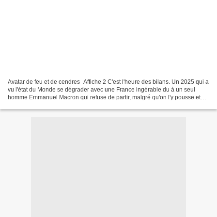
Avatar de feu et de cendres_Affiche 2 C'est l'heure des bilans. Un 2025 qui a
vu l'état du Monde se dégrader avec une France ingérable du à un seul
homme Emmanuel Macron qui refuse de partir, malgré qu'on l'y pousse et
qui va rester jusqu'au bout. Un...