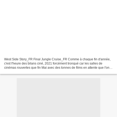
West Side Story_FR Final Jungle Cruise_FR Comme à chaque fin d'année,
c'est l'heure des bilans ciné, 2021 forcément tronqué car les salles de
cinémas rouvertes que fin Mai avec des tonnes de films en attente que l'on a
pas tous eu le temps de voir forcément....