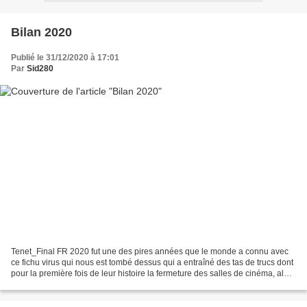
Bilan 2020
Publié le 31/12/2020 à 17:01
Par
Sid280
Tenet_Final FR 2020 fut une des pires années que le monde a connu avec
ce fichu virus qui nous est tombé dessus qui a entraîné des tas de trucs dont
pour la première fois de leur histoire la fermeture des salles de cinéma, alors
que celui-ci célèbre ses...