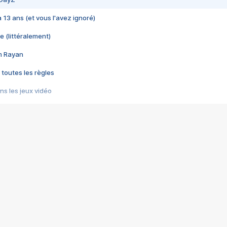
 a 13 ans (et vous l'avez ignoré)
e (littéralement)
im Rayan
 toutes les règles
s les jeux vidéo
us choquant de Rockstar ? - Le scandale BULLY
e plus moche de Steam
du RÊVE tourne au CAUCHEMAR
pendant 8 heures
it… à tort
umiliés par un jeu vidéo
ire - Final Fantasy 8