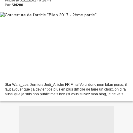
Publié le 31/12/2017 à 18:47
Par
Sid280
Star Wars_Les Derniers Jedi_Affiche FR Final Voici donc mon bilan perso, il
faut avouer que ça devient de plus en plus difficile de faire un choix, on dira
aussi que je suis bon public mais bon (si vous suivez mon blog, je ne vais
pas voir que des blockbusters...