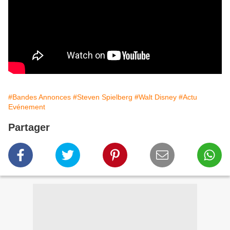
#Bandes Annonces
#Steven Spielberg
#Walt Disney
#Actu
Evénement
Partager