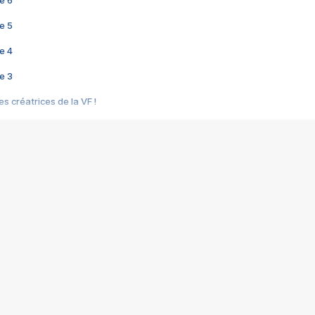
e 6
e 5
e 4
e 3
s créatrices de la VF !
e 2
e 1
e Mektoub My Love arrive enfin ! Rencontre avec Shaïn Boumedine et Sal
i : après Toni en famille
elle réalise le bouleversant Dites lui que je l'aime
ais ! Rencontre autour de Vie privée de Rebecca Zlotowski
 de Marguerite, Grave... Rencontre avec Ella Rumpf
 Les Rêveurs, un film intime sur la santé mentale