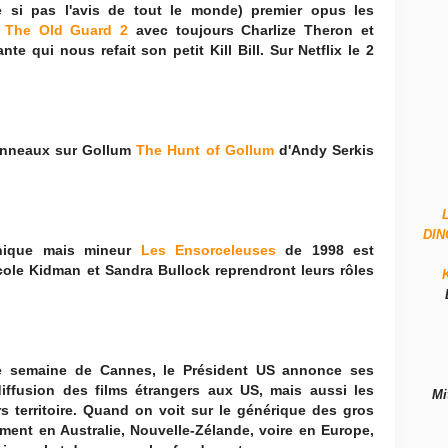
si pas l'avis de tout le monde) premier opus les
r
The Old Guard 2
avec toujours Charlize Theron et
e qui nous refait son petit Kill Bill. Sur Netflix le 2
 Anneaux sur Gollum
The Hunt of Gollum
d'Andy Serkis
DI
thique mais mineur
Les Ensorceleuses
de 1998 est
icole Kidman et Sandra Bullock reprendront leurs rôles
 semaine de Cannes, le Président US annonce ses
ffusion des films étrangers aux US, mais aussi les
Mi
s territoire. Quand on voit sur le générique des gros
rement en Australie, Nouvelle-Zélande, voire en Europe,