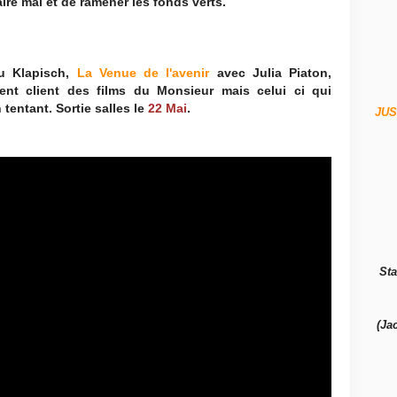
aire mal et de ramener les fonds verts.
u Klapisch,
La Venue de l'avenir
avec Julia Piaton,
nt client des films du Monsieur mais celui ci qui
 tentant. Sortie salles le
22 Mai
.
JUS
Sta
(Ja