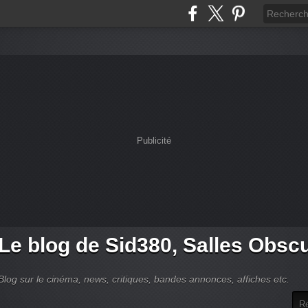
Publicité
Le blog de Sid380, Salles Obsc
Blog sur le cinéma, news, critiques, bandes annonces, affiches etc.