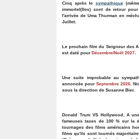
Cinq après le
sympathique
(même 
immortel(lles) sont de retour pou
l'arrivée de Uma Thurman en méchant
Juillet.
Le prochain film du Seigneur des
est daté pour
Décembre/Noël 2027
.
Une suite improbable au sympa
annoncée pour
Septembre 2026
. N
sous la direction de Susanne Bier.
Donald Trum VS Hollywood. A une
fameuses taxes de 100 % sur la di
tournages des films américains hor
films qu'ils sont tournés majoritai