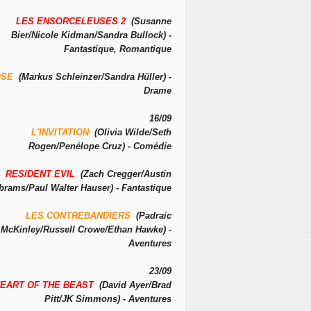
LES ENSORCELEUSES 2
(Susanne
Bier/Nicole Kidman/Sandra Bullock) -
Fantastique, Romantique
OSE
(Markus Schleinzer/Sandra Hüller) -
Drame
16/09
L'INVITATION
(Olivia Wilde/Seth
Rogen/Penélope Cruz) - Comédie
RESIDENT EVIL
(Zach Cregger/Austin
brams/Paul Walter Hauser) - Fantastique
LES CONTREBANDIERS
(Padraic
McKinley/Russell Crowe/Ethan Hawke) -
Aventures
23/09
EART OF THE BEAST
(David Ayer/Brad
Pitt/JK Simmons) - Aventures