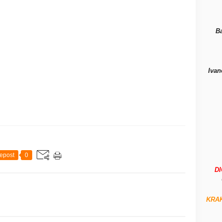
B
Ivan
epost
0
D
KRA