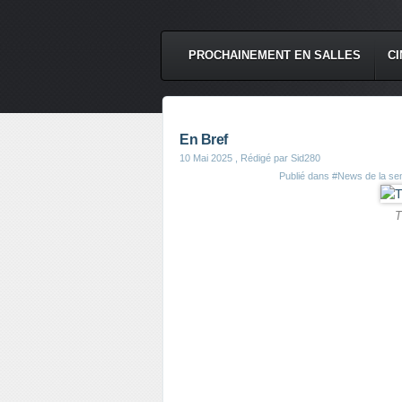
PROCHAINEMENT EN SALLES
CI
En Bref
10 Mai 2025
, Rédigé par Sid280
Publié dans
#News de la se
T