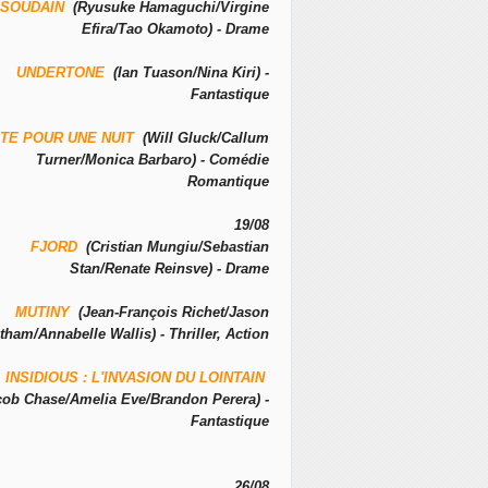
SOUDAIN
(Ryusuke Hamaguchi/Virgine
Efira/Tao Okamoto) - Drame
UNDERTONE
(Ian Tuason/Nina Kiri) -
Fantastique
TE POUR UNE NUIT
(Will Gluck/Callum
Turner/Monica Barbaro) - Comédie
Romantique
19/08
FJORD
(Cristian Mungiu/Sebastian
Stan/Renate Reinsve) - Drame
MUTINY
(Jean-François Richet/Jason
tham/Annabelle Wallis) - Thriller, Action
INSIDIOUS : L'INVASION DU LOINTAIN
cob Chase/Amelia Eve/Brandon Perera) -
Fantastique
26/08