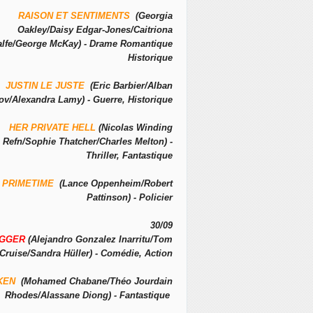
RAISON ET SENTIMENTS
(Georgia
Oakley/Daisy Edgar-Jones/Caitriona
alfe/George McKay) - Drame Romantique
Historique
JUSTIN LE JUSTE
(Eric Barbier/Alban
ov/Alexandra Lamy) - Guerre, Historique
HER PRIVATE HELL
(Nicolas Winding
Refn/Sophie Thatcher/Charles Melton) -
Thriller, Fantastique
PRIMETIME
(Lance Oppenheim/Robert
Pattinson) - Policier
30/09
IGGER
(Alejandro Gonzalez Inarritu/Tom
Cruise/Sandra Hüller) - Comédie, Action
KEN
(Mohamed Chabane/Théo Jourdain
Rhodes/Alassane Diong) - Fantastique