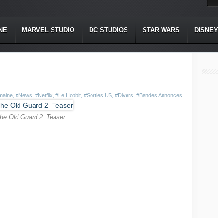
NE
MARVEL STUDIO
DC STUDIOS
STAR WARS
DISNEY
maine
,
#News
,
#Netflix
,
#Le Hobbit
,
#Sorties US
,
#Divers
,
#Bandes Annonces
he Old Guard 2_Teaser