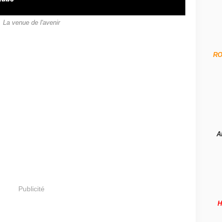
La venue de l'avenir
R
A
Publicité
H