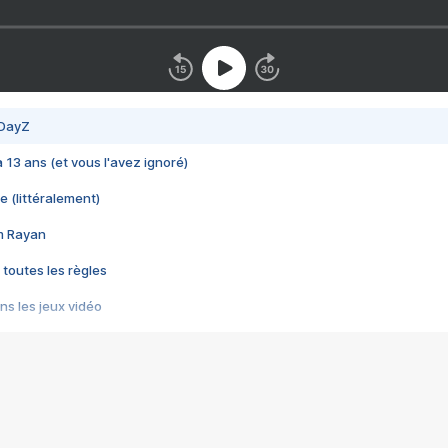
 DayZ
 a 13 ans (et vous l'avez ignoré)
e (littéralement)
im Rayan
 toutes les règles
s les jeux vidéo
us choquant de Rockstar ? - Le scandale BULLY
e plus moche de Steam
du RÊVE tourne au CAUCHEMAR