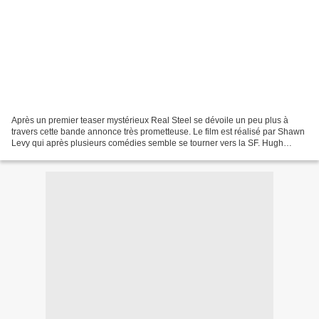
Après un premier teaser mystérieux Real Steel se dévoile un peu plus à
travers cette bande annonce très prometteuse. Le film est réalisé par Shawn
Levy qui après plusieurs comédies semble se tourner vers la SF. Hugh
Jackman pourrait d'ailleur le retrouver...