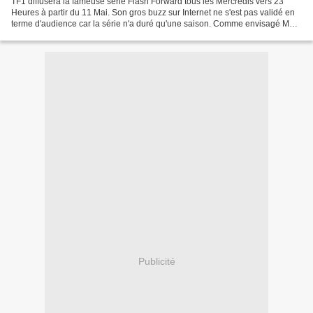
TF1 diffusera la fameuse série Flash Forward tous les Mercredis vers 23
Heures à partir du 11 Mai. Son gros buzz sur Internet ne s'est pas validé en
terme d'audience car la série n'a duré qu'une saison. Comme envisagé M6
diffuse la 4ème saison de Supernatural...
Publicité