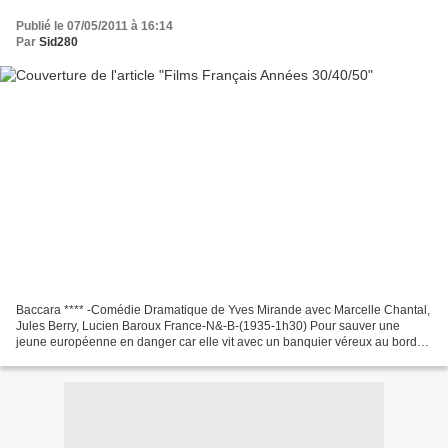
Publié le 07/05/2011 à 16:14
Par
Sid280
Baccara **** -Comédie Dramatique de Yves Mirande avec Marcelle Chantal,
Jules Berry, Lucien Baroux France-N&-B-(1935-1h30) Pour sauver une
jeune européenne en danger car elle vit avec un banquier véreux au bord
de la faillite, un homme presque ruiné accepte...