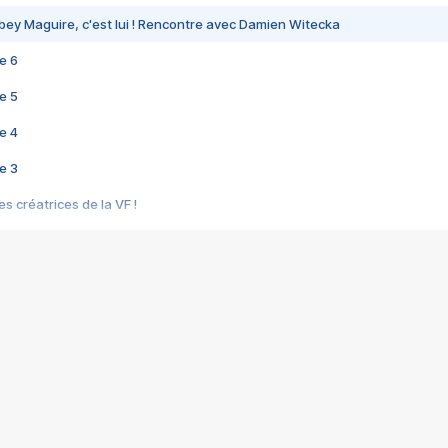
bey Maguire, c'est lui ! Rencontre avec Damien Witecka
e 6
e 5
e 4
e 3
s créatrices de la VF !
e 2
e 1
e Mektoub My Love arrive enfin ! Rencontre avec Shaïn Boumedine et Sal
i : après Toni en famille
elle réalise le bouleversant Dites lui que je l'aime
ais ! Rencontre autour de Vie privée de Rebecca Zlotowski