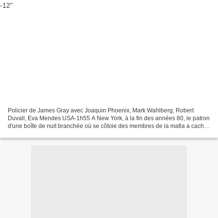
Policier de James Gray avec Joaquin Phoenix, Mark Wahlberg, Robert
Duvall, Eva Mendes USA-1h55 A New York, à la fin des années 80, le patron
d'une boîte de nuit branchée où se côtoie des membres de la mafia a caché
que sa famille est policier de père...