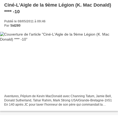
Ciné-L'Aigle de la 9ème Légion (K. Mac Donald)
**** -10
Publié le 08/05/2011 à 09:46
Par
Sid280
Aventures, Péplum de Kevin MacDonald avec Channing Tatum, Jamie Bell,
Donald Sutherland, Tahar Rahim, Mark Strong USA/Grande-Bretagne-1h51
En 140 après JC pour laver l'honneur de son père qui commandait la
neuvième légion, un centurion accompagné de son...