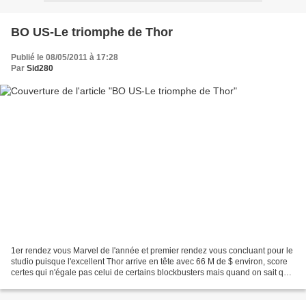
BO US-Le triomphe de Thor
Publié le 08/05/2011 à 17:28
Par
Sid280
1er rendez vous Marvel de l'année et premier rendez vous concluant pour le
studio puisque l'excellent Thor arrive en tête avec 66 M de $ environ, score
certes qui n'égale pas celui de certains blockbusters mais quand on sait que
le film frôle déjà les...