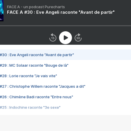
FACE A - un podcast Purecharts
FACE A #30 : Eve Angeli raconte "Avant de partir"
#30 : Eve Angeli raconte "Avant de partir"
#29 : MC Solaar raconte "Bouge de là"
28 : Lorie raconte "Je vais vite"
#27 : Christophe Willem raconte "Jacques a dit"
#26 : Chimène Badi raconte "Entre nous"
#25 : Indochine raconte "3e sexe"
#24 : Zaho raconte "C'est chelou"
#23 : Patrick Bruel raconte "Au café des délices"