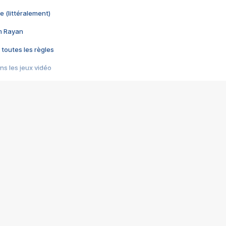
e (littéralement)
im Rayan
 toutes les règles
s les jeux vidéo
us choquant de Rockstar ? - Le scandale BULLY
e plus moche de Steam
du RÊVE tourne au CAUCHEMAR
pendant 8 heures
it… à tort
umiliés par un jeu vidéo
ire - Final Fantasy 8
ti un empire - Age of Empires