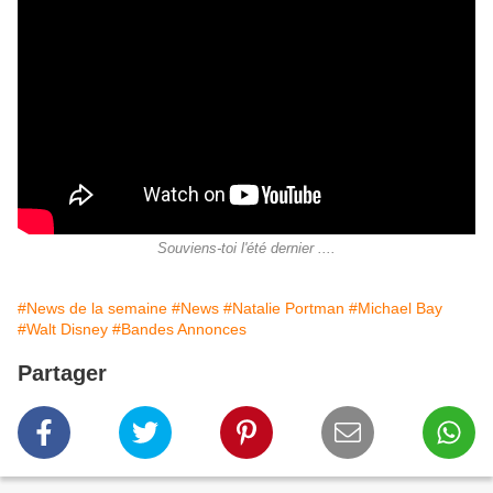
Souviens-toi l'été dernier ....
#News de la semaine
#News
#Natalie Portman
#Michael Bay
#Walt Disney
#Bandes Annonces
Partager