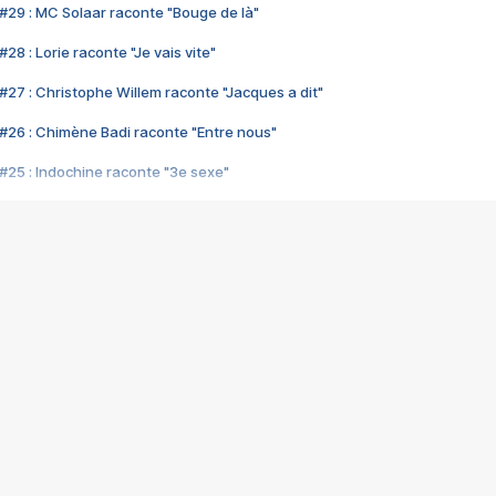
#29 : MC Solaar raconte "Bouge de là"
28 : Lorie raconte "Je vais vite"
#27 : Christophe Willem raconte "Jacques a dit"
#26 : Chimène Badi raconte "Entre nous"
#25 : Indochine raconte "3e sexe"
#24 : Zaho raconte "C'est chelou"
#23 : Patrick Bruel raconte "Au café des délices"
#22 : Kyo raconte "Le chemin"
#21 : Nolwenn Leroy raconte "Cassé"
#20 : Patrick Hernandez raconte "Born to be alive"
#19 : Lorie raconte "Près de moi"
#18 : Michael Jones raconte "A nos actes manqués" (avec Jean-Jacque
#17 : Khaled raconte "Aïcha"