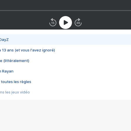
 DayZ
 a 13 ans (et vous l'avez ignoré)
e (littéralement)
im Rayan
 toutes les règles
s les jeux vidéo
us choquant de Rockstar ? - Le scandale BULLY
e plus moche de Steam
du RÊVE tourne au CAUCHEMAR