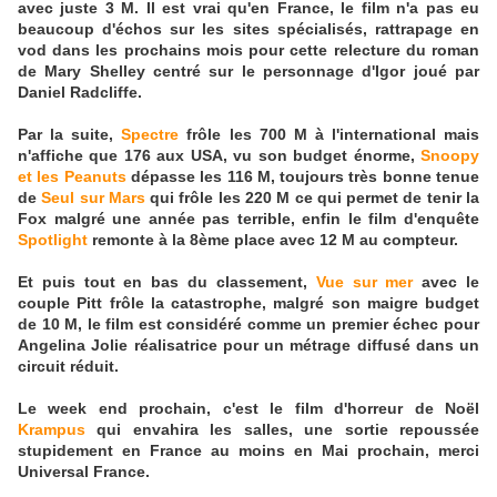
avec juste 3 M. Il est vrai qu'en France, le film n'a pas eu
beaucoup d'échos sur les sites spécialisés, rattrapage en
vod dans les prochains mois pour cette relecture du roman
de Mary Shelley centré sur le personnage d'Igor joué par
Daniel Radcliffe.
Par la suite,
Spectre
frôle les 700 M à l'international mais
n'affiche que 176 aux USA, vu son budget énorme,
Snoopy
et les Peanuts
dépasse les 116 M, toujours très bonne tenue
de
Seul sur Mars
qui frôle les 220 M ce qui permet de tenir la
Fox malgré une année pas terrible, enfin le film d'enquête
Spotlight
remonte à la 8ème place avec 12 M au compteur.
Et puis tout en bas du classement,
Vue sur mer
avec le
couple Pitt frôle la catastrophe, malgré son maigre budget
de 10 M, le film est considéré comme un premier échec pour
Angelina Jolie réalisatrice pour un métrage diffusé dans un
circuit réduit.
Le week end prochain, c'est le film d'horreur de Noël
Krampus
qui envahira les salles, une sortie repoussée
stupidement en France au moins en Mai prochain, merci
Universal France.