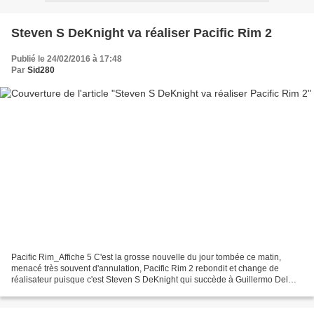
Steven S DeKnight va réaliser Pacific Rim 2
Publié le 24/02/2016 à 17:48
Par
Sid280
Pacific Rim_Affiche 5 C'est la grosse nouvelle du jour tombée ce matin,
menacé très souvent d'annulation, Pacific Rim 2 rebondit et change de
réalisateur puisque c'est Steven S DeKnight qui succède à Guillermo Del
Toro qui se dit ravit de ce choix. Le...