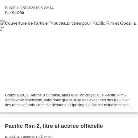
Publié le 15/12/2016 à 22:14
Par
Sid280
Godzilla 2013_Affiche 3 Surprise, alors que l'on croyait que Pacific Rim 2
s'intitulerait Maelstrom, voici donc que la suite des aventures des Kaijus et
des robots géants s'appelle désormais Uprising. Le film est actuellement en
tournage avec John Boyega...
Pacific Rim 2, titre et actrice officielle
Publié le 19/09/2016 à 21:03