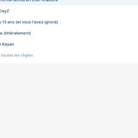
 DayZ
 a 13 ans (et vous l'avez ignoré)
e (littéralement)
im Rayan
 toutes les règles
s les jeux vidéo
us choquant de Rockstar ? - Le scandale BULLY
e plus moche de Steam
du RÊVE tourne au CAUCHEMAR
pendant 8 heures
it… à tort
umiliés par un jeu vidéo