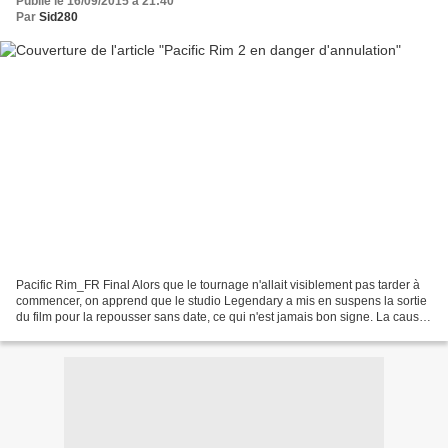
Publié le 16/09/2015 à 21:40
Par
Sid280
Pacific Rim_FR Final Alors que le tournage n'allait visiblement pas tarder à
commencer, on apprend que le studio Legendary a mis en suspens la sortie
du film pour la repousser sans date, ce qui n'est jamais bon signe. La cause
vient du rapprochement de...