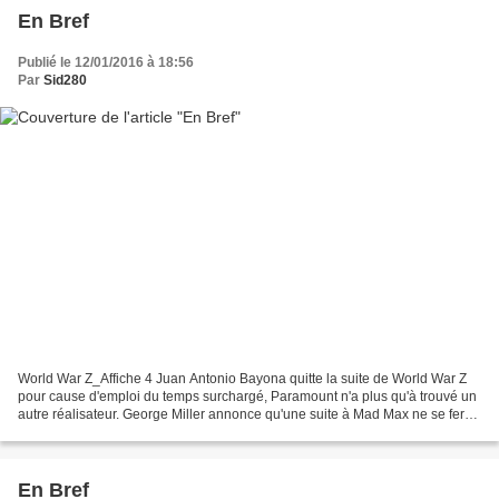
En Bref
Publié le 12/01/2016 à 18:56
Par
Sid280
World War Z_Affiche 4 Juan Antonio Bayona quitte la suite de World War Z
pour cause d'emploi du temps surchargé, Paramount n'a plus qu'à trouvé un
autre réalisateur. George Miller annonce qu'une suite à Mad Max ne se fera
finalement pas, vu la difficulté...
En Bref