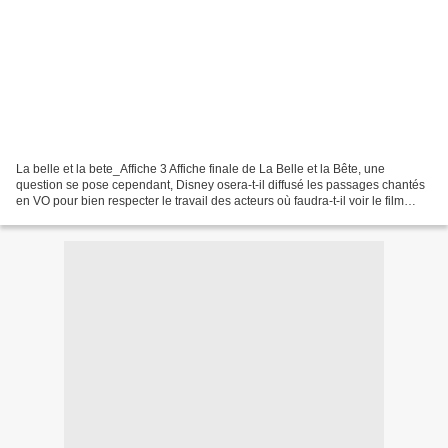
La belle et la bete_Affiche 3 Affiche finale de La Belle et la Bête, une
question se pose cependant, Disney osera-t-il diffusé les passages chantés
en VO pour bien respecter le travail des acteurs où faudra-t-il voir le film
entièrement en VO ? Sortie...