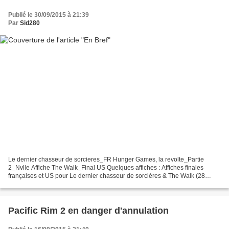
Publié le 30/09/2015 à 21:39
Par
Sid280
Le dernier chasseur de sorcieres_FR Hunger Games, la revolte_Partie
2_Nvlle Affiche The Walk_Final US Quelques affiches : Affiches finales
françaises et US pour Le dernier chasseur de sorcières & The Walk (28
Octobre)-Hunger Games : La révolte Partie...
Pacific Rim 2 en danger d'annulation