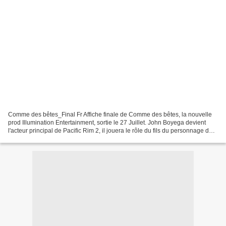
Comme des bêtes_Final Fr Affiche finale de Comme des bêtes, la nouvelle
prod Illumination Entertainment, sortie le 27 Juillet. John Boyega devient
l'acteur principal de Pacific Rim 2, il jouera le rôle du fils du personnage de
Idris Elba. A rappeler que...