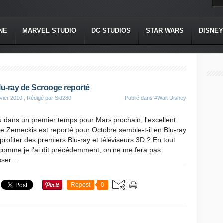
NE
MARVEL STUDIO
DC STUDIOS
STAR WARS
DISNEY
lu-ray de Scrooge reporté
vier 2010
, Rédigé par Sid280
Publié dans
#Walt Disney
 dans un premier temps pour Mars prochain, l'excellent
de Zemeckis est reporté pour Octobre semble-t-il en Blu-ray
profiter des premiers Blu-ray et téléviseurs 3D ? En tout
comme je l'ai dit précédemment, on ne me fera pas
ser...
Repost
0