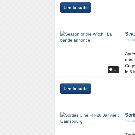
Lire la suite
Seas
19 Jan
Après
anno
Cage 
…
le 5 
Lire la suite
Sort
19 Jan
Sorti