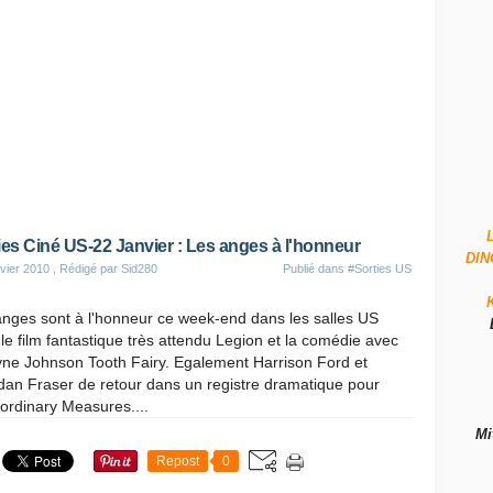
ies Ciné US-22 Janvier : Les anges à l'honneur
DI
vier 2010
, Rédigé par Sid280
Publié dans
#Sorties US
anges sont à l'honneur ce week-end dans les salles US
le film fantastique très attendu Legion et la comédie avec
ne Johnson Tooth Fairy. Egalement Harrison Ford et
dan Fraser de retour dans un registre dramatique pour
ordinary Measures....
Mi
Repost
0