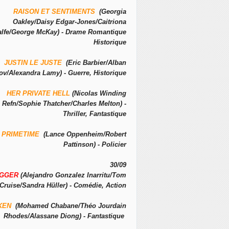
RAISON ET SENTIMENTS
(Georgia
Oakley/Daisy Edgar-Jones/Caitriona
alfe/George McKay) - Drame Romantique
Historique
JUSTIN LE JUSTE
(Eric Barbier/Alban
ov/Alexandra Lamy) - Guerre, Historique
HER PRIVATE HELL
(Nicolas Winding
Refn/Sophie Thatcher/Charles Melton) -
Thriller, Fantastique
PRIMETIME
(Lance Oppenheim/Robert
Pattinson) - Policier
30/09
IGGER
(Alejandro Gonzalez Inarritu/Tom
Cruise/Sandra Hüller) - Comédie, Action
KEN
(Mohamed Chabane/Théo Jourdain
Rhodes/Alassane Diong) - Fantastique