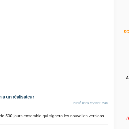
R
A
 a un réalisateur
Publié dans
#Spider-Man
de 500 jours ensemble qui signera les nouvelles versions
H