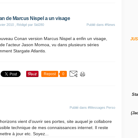
n de Marcus Nispel a un visage
vier 2010
, Rédigé par Sid280
Publié dans
#News
ouveau Conan version Marcus Nispel a enfin un visage,
JUS
 de l'acteur Jason Momoa, vu dans plusieurs séries
ment Stargate Atlantis.
Repost
0
Sta
Publié dans
#Messages Perso
(Ja
rizons vient d'ouvrir ses portes, site auquel je collabore
ible technique de mes connaissances internet. Il reste
ettre à jour etc. Soyez...