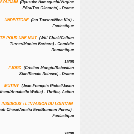
SOUDAIN
(Ryusuke Hamaguchi/Virgine
Efira/Tao Okamoto) - Drame
UNDERTONE
(Ian Tuason/Nina Kiri) -
Fantastique
TE POUR UNE NUIT
(Will Gluck/Callum
Turner/Monica Barbaro) - Comédie
Romantique
19/08
FJORD
(Cristian Mungiu/Sebastian
Stan/Renate Reinsve) - Drame
MUTINY
(Jean-François Richet/Jason
tham/Annabelle Wallis) - Thriller, Action
INSIDIOUS : L'INVASION DU LOINTAIN
cob Chase/Amelia Eve/Brandon Perera) -
Fantastique
26/08