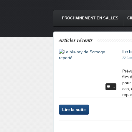
PROCHAINEMENT EN SALLES
CI
Articles récents
Le b
22 Jan
Prévu
film 
pour 
…
cas, 
repas
Lire la suite