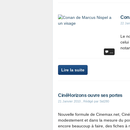
Cona
22 Jan
Le n
celui
notam
…
Lire la suite
CinéHorizons ouvre ses portes
21 Janvier 2010
, Rédigé par Sid280
Nouvelle formule de Cinemax.net, Ciného
modestement et dans la mesure du poss
encore beaucoup à faire, des fiches à m