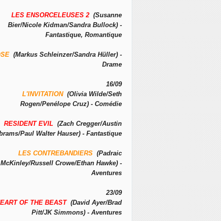
LES ENSORCELEUSES 2
(Susanne
Bier/Nicole Kidman/Sandra Bullock) -
Fantastique, Romantique
OSE
(Markus Schleinzer/Sandra Hüller) -
Drame
16/09
L'INVITATION
(Olivia Wilde/Seth
Rogen/Penélope Cruz) - Comédie
RESIDENT EVIL
(Zach Cregger/Austin
brams/Paul Walter Hauser) - Fantastique
LES CONTREBANDIERS
(Padraic
McKinley/Russell Crowe/Ethan Hawke) -
Aventures
23/09
EART OF THE BEAST
(David Ayer/Brad
Pitt/JK Simmons) - Aventures