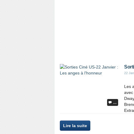
Sort
22 Jan
Les 
avec 
Dway
…
Bren
Extra
Lire la suite