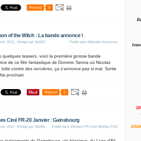
Repost
0
B
on of the Witch : La bande annonce !
vier 2010
, Rédigé par Sid280
Publié dans
#Bandes Annonces
Ivan
 quelques teasers, voici la première grosse bande
nce de ce film fantastique de Dominic Senna où Nicolas
lutte contre des sorcières, ça s'annonce pas si mal. Sortie
Mai prochain.
Repost
0
D
ies Ciné FR-20 Janvier : Gainsbourg
KRA
vier 2010
, Rédigé par Sid280
Publié dans
#Sorties FR-Ciné-BluRay-DVD
es événements de Gainsbourg, vie héroïque, du Livre d'Eli