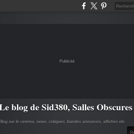
Publicité
Le blog de Sid380, Salles Obscures
Blog sur le cinéma, news, critiques, bandes annonces, affiches etc.