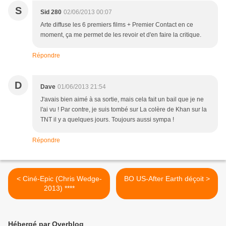
S
Sid 280
02/06/2013 00:07
Arte diffuse les 6 premiers films + Premier Contact en ce
moment, ça me permet de les revoir et d'en faire la critique.
Répondre
D
Dave
01/06/2013 21:54
J'avais bien aimé à sa sortie, mais cela fait un bail que je ne
l'ai vu ! Par contre, je suis tombé sur La colère de Khan sur la
TNT il y a quelques jours. Toujours aussi sympa !
Répondre
< Ciné-Epic (Chris Wedge-
BO US-After Earth déçoit >
2013) ****
Hébergé par Overblog