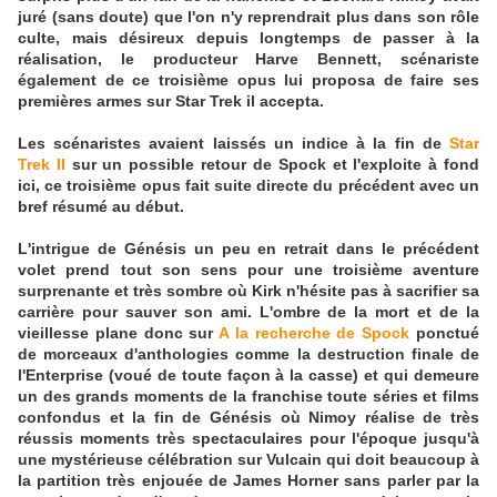
juré (sans doute) que l'on n'y reprendrait plus dans son rôle
culte, mais désireux depuis longtemps de passer à la
réalisation, le producteur Harve Bennett, scénariste
également de ce troisième opus lui proposa de faire ses
premières armes sur Star Trek il accepta.
Les scénaristes avaient laissés un indice à la fin de
Star
Trek II
sur un possible retour de Spock et l'exploite à fond
ici, ce troisième opus fait suite directe du précédent avec un
bref résumé au début.
L'intrigue de Génésis un peu en retrait dans le précédent
volet prend tout son sens pour une troisième aventure
surprenante et très sombre où Kirk n'hésite pas à sacrifier sa
carrière pour sauver son ami. L'ombre de la mort et de la
vieillesse plane donc sur
A la recherche de Spock
ponctué
de morceaux d'anthologies comme la destruction finale de
l'Enterprise (voué de toute façon à la casse) et qui demeure
un des grands moments de la franchise toute séries et films
confondus et la fin de Génésis où Nimoy réalise de très
réussis moments très spectaculaires pour l'époque jusqu'à
une mystérieuse célébration sur Vulcain qui doit beaucoup à
la partition très enjouée de James Horner sans parler par la