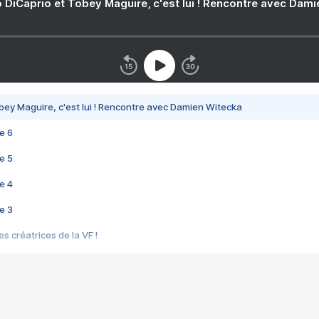
 DiCaprio et Tobey Maguire, c'est lui ! Rencontre avec Dam
bey Maguire, c'est lui ! Rencontre avec Damien Witecka
e 6
e 5
e 4
e 3
s créatrices de la VF !
e 2
e 1
e Mektoub My Love arrive enfin ! Rencontre avec Shaïn Boumedine et Sal