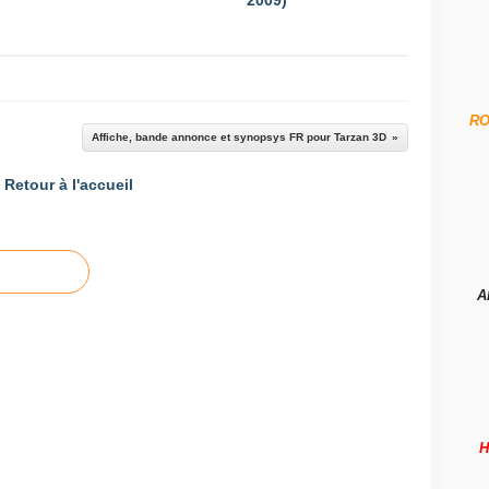
2009) ****
R
Affiche, bande annonce et synopsys FR pour Tarzan 3D
Retour à l'accueil
A
H