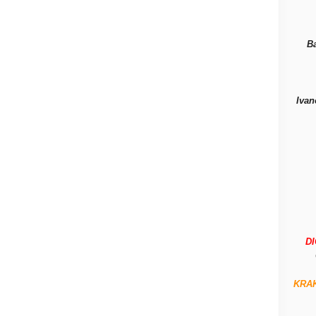
B
Ivan
D
KRA