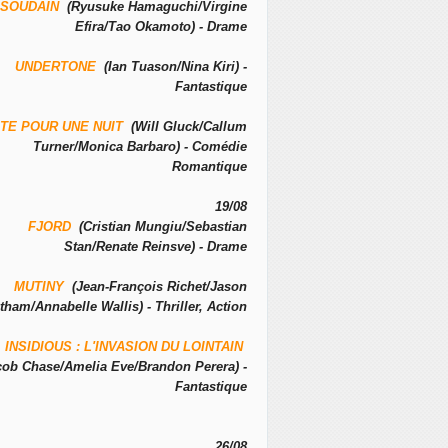
SOUDAIN
(Ryusuke Hamaguchi/Virgine
Efira/Tao Okamoto) - Drame
UNDERTONE
(Ian Tuason/Nina Kiri) -
Fantastique
TE POUR UNE NUIT
(Will Gluck/Callum
Turner/Monica Barbaro) - Comédie
Romantique
19/08
FJORD
(Cristian Mungiu/Sebastian
Stan/Renate Reinsve) - Drame
MUTINY
(Jean-François Richet/Jason
tham/Annabelle Wallis) - Thriller, Action
INSIDIOUS : L'INVASION DU LOINTAIN
cob Chase/Amelia Eve/Brandon Perera) -
Fantastique
26/08