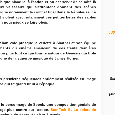
ique place ici à l'action et on est servit de ce côté là
eux vaisseaux qui s'affrontent donnent des scènes
poque notamment le combat final dans la Nébuleuse. Le
et violent avec notamment ces petites bêtes des sables
n pour mieux se faire obéir.
JUS
Khan vole presque la vedette à Shatner et son équipe
hants du cinéma américain de ces trente dernières
non plus tout ce qui tourne autour de Genesis qui frôle
gné de la superbe musique de James Horner.
s premières séquences entièrement réalisée en image
Sta
 qui fit grand bruit à l'époque.
(Ja
r le personnage de Spock, une composition géniale de
ge plus centré sur l'action,
Star Trek II : La colère de
sique du genre, à voir et à revoir.