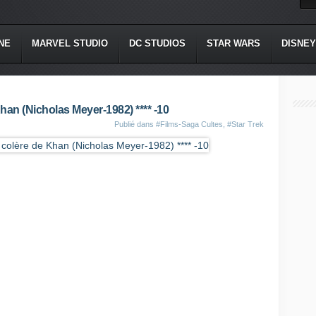
NE
MARVEL STUDIO
DC STUDIOS
STAR WARS
DISNEY
 Khan (Nicholas Meyer-1982) **** -10
Publié dans
#Films-Saga Cultes
,
#Star Trek