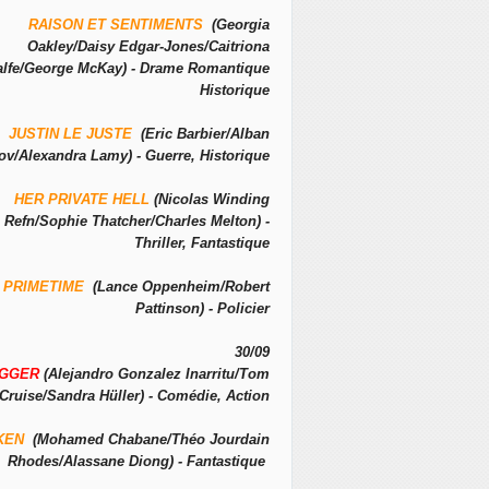
RAISON ET SENTIMENTS
(Georgia
Oakley/Daisy Edgar-Jones/Caitriona
alfe/George McKay) - Drame Romantique
Historique
JUSTIN LE JUSTE
(Eric Barbier/Alban
ov/Alexandra Lamy) - Guerre, Historique
HER PRIVATE HELL
(Nicolas Winding
Refn/Sophie Thatcher/Charles Melton) -
Thriller, Fantastique
PRIMETIME
(Lance Oppenheim/Robert
Pattinson) - Policier
30/09
IGGER
(Alejandro Gonzalez Inarritu/Tom
Cruise/Sandra Hüller) - Comédie, Action
KEN
(Mohamed Chabane/Théo Jourdain
Rhodes/Alassane Diong) - Fantastique