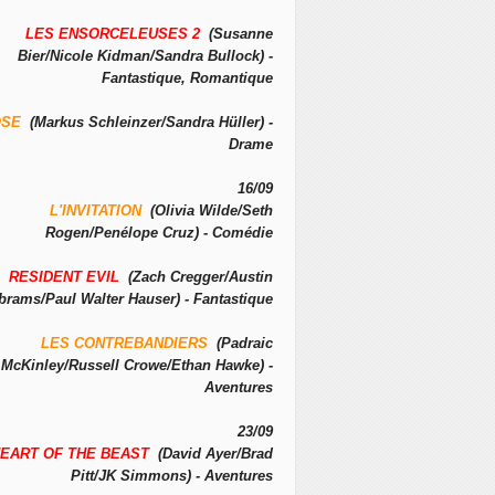
LES ENSORCELEUSES 2
(Susanne
Bier/Nicole Kidman/Sandra Bullock) -
Fantastique, Romantique
OSE
(Markus Schleinzer/Sandra Hüller) -
Drame
16/09
L'INVITATION
(Olivia Wilde/Seth
Rogen/Penélope Cruz) - Comédie
RESIDENT EVIL
(Zach Cregger/Austin
brams/Paul Walter Hauser) - Fantastique
LES CONTREBANDIERS
(Padraic
McKinley/Russell Crowe/Ethan Hawke) -
Aventures
23/09
EART OF THE BEAST
(David Ayer/Brad
Pitt/JK Simmons) - Aventures