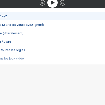
 DayZ
 a 13 ans (et vous l'avez ignoré)
e (littéralement)
im Rayan
 toutes les règles
s les jeux vidéo
us choquant de Rockstar ? - Le scandale BULLY
e plus moche de Steam
du RÊVE tourne au CAUCHEMAR
pendant 8 heures
it… à tort