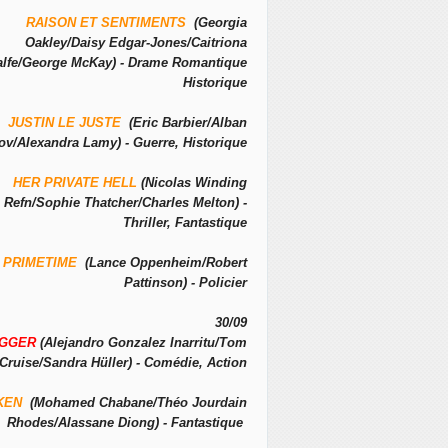
RAISON ET SENTIMENTS
(Georgia
Oakley/Daisy Edgar-Jones/Caitriona
alfe/George McKay) - Drame Romantique
Historique
JUSTIN LE JUSTE
(Eric Barbier/Alban
ov/Alexandra Lamy) - Guerre, Historique
HER PRIVATE HELL
(Nicolas Winding
Refn/Sophie Thatcher/Charles Melton) -
Thriller, Fantastique
PRIMETIME
(Lance Oppenheim/Robert
Pattinson) - Policier
30/09
IGGER
(Alejandro Gonzalez Inarritu/Tom
Cruise/Sandra Hüller) - Comédie, Action
KEN
(Mohamed Chabane/Théo Jourdain
Rhodes/Alassane Diong) - Fantastique