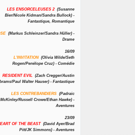
LES ENSORCELEUSES 2
(Susanne
Bier/Nicole Kidman/Sandra Bullock) -
Fantastique, Romantique
OSE
(Markus Schleinzer/Sandra Hüller) -
Drame
16/09
L'INVITATION
(Olivia Wilde/Seth
Rogen/Penélope Cruz) - Comédie
RESIDENT EVIL
(Zach Cregger/Austin
brams/Paul Walter Hauser) - Fantastique
LES CONTREBANDIERS
(Padraic
McKinley/Russell Crowe/Ethan Hawke) -
Aventures
23/09
EART OF THE BEAST
(David Ayer/Brad
Pitt/JK Simmons) - Aventures