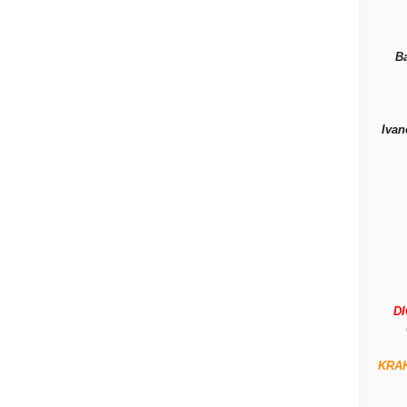
B
Ivan
D
KRA