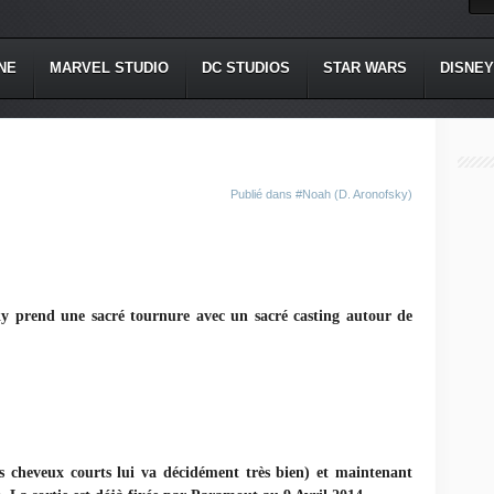
NE
MARVEL STUDIO
DC STUDIOS
STAR WARS
DISNEY
Publié dans
#Noah (D. Aronofsky)
y prend une sacré tournure avec un sacré casting autour de
heveux courts lui va décidément très bien) et maintenant