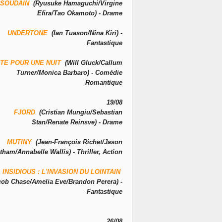
SOUDAIN
(Ryusuke Hamaguchi/Virgine
Efira/Tao Okamoto) - Drame
UNDERTONE
(Ian Tuason/Nina Kiri) -
Fantastique
TE POUR UNE NUIT
(Will Gluck/Callum
Turner/Monica Barbaro) - Comédie
Romantique
19/08
FJORD
(Cristian Mungiu/Sebastian
Stan/Renate Reinsve) - Drame
MUTINY
(Jean-François Richet/Jason
tham/Annabelle Wallis) - Thriller, Action
INSIDIOUS : L'INVASION DU LOINTAIN
cob Chase/Amelia Eve/Brandon Perera) -
Fantastique
26/08