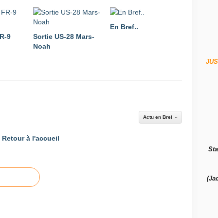
En Bref..
R-9
Sortie US-28 Mars-
Noah
JUS
Actu en Bref
Retour à l'accueil
Sta
(Ja