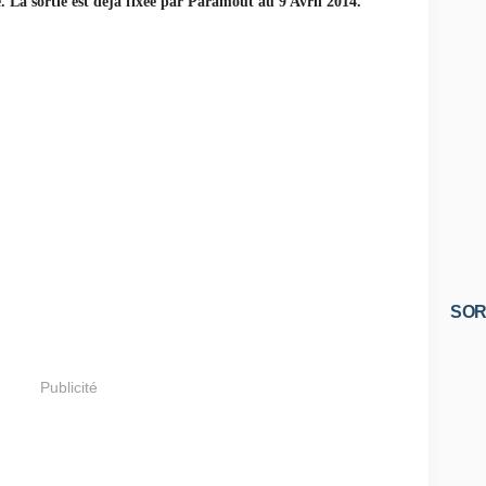
. La sortie est déjà fixée par Paramout au 9 Avril 2014.
SOR
Publicité