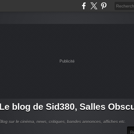
Publicité
Le blog de Sid380, Salles Obsc
Blog sur le cinéma, news, critiques, bandes annonces, affiches etc.