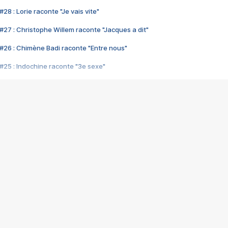
28 : Lorie raconte "Je vais vite"
#27 : Christophe Willem raconte "Jacques a dit"
#26 : Chimène Badi raconte "Entre nous"
#25 : Indochine raconte "3e sexe"
#24 : Zaho raconte "C'est chelou"
#23 : Patrick Bruel raconte "Au café des délices"
#22 : Kyo raconte "Le chemin"
#21 : Nolwenn Leroy raconte "Cassé"
#20 : Patrick Hernandez raconte "Born to be alive"
#19 : Lorie raconte "Près de moi"
#18 : Michael Jones raconte "A nos actes manqués" (avec Jean-Jacque
#17 : Khaled raconte "Aïcha"