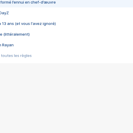
nsformé l’ennui en chef-d’œuvre
 DayZ
 a 13 ans (et vous l'avez ignoré)
e (littéralement)
im Rayan
 toutes les règles
s les jeux vidéo
us choquant de Rockstar ? - Le scandale BULLY
e plus moche de Steam
du RÊVE tourne au CAUCHEMAR
pendant 8 heures
it… à tort
umiliés par un jeu vidéo