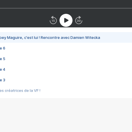
bey Maguire, c'est lui ! Rencontre avec Damien Witecka
e 6
e 5
e 4
e 3
s créatrices de la VF !
e 2
e 1
e Mektoub My Love arrive enfin ! Rencontre avec Shaïn Boumedine et Sal