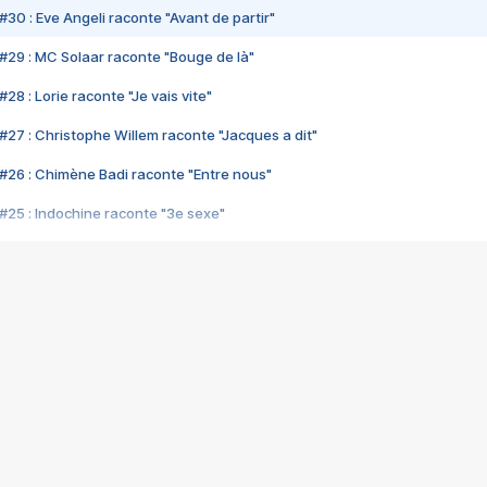
#30 : Eve Angeli raconte "Avant de partir"
#29 : MC Solaar raconte "Bouge de là"
28 : Lorie raconte "Je vais vite"
#27 : Christophe Willem raconte "Jacques a dit"
#26 : Chimène Badi raconte "Entre nous"
#25 : Indochine raconte "3e sexe"
#24 : Zaho raconte "C'est chelou"
#23 : Patrick Bruel raconte "Au café des délices"
#22 : Kyo raconte "Le chemin"
#21 : Nolwenn Leroy raconte "Cassé"
#20 : Patrick Hernandez raconte "Born to be alive"
#19 : Lorie raconte "Près de moi"