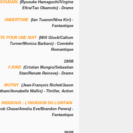
SOUDAIN
(Ryusuke Hamaguchi/Virgine
Efira/Tao Okamoto) - Drame
UNDERTONE
(Ian Tuason/Nina Kiri) -
Fantastique
TE POUR UNE NUIT
(Will Gluck/Callum
Turner/Monica Barbaro) - Comédie
Romantique
19/08
FJORD
(Cristian Mungiu/Sebastian
Stan/Renate Reinsve) - Drame
MUTINY
(Jean-François Richet/Jason
tham/Annabelle Wallis) - Thriller, Action
INSIDIOUS : L'INVASION DU LOINTAIN
cob Chase/Amelia Eve/Brandon Perera) -
Fantastique
26/08