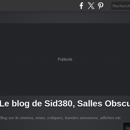
Publicité
Le blog de Sid380, Salles Obsc
Blog sur le cinéma, news, critiques, bandes annonces, affiches etc.