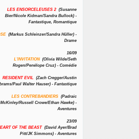
LES ENSORCELEUSES 2
(Susanne
Bier/Nicole Kidman/Sandra Bullock) -
Fantastique, Romantique
OSE
(Markus Schleinzer/Sandra Hüller) -
Drame
16/09
L'INVITATION
(Olivia Wilde/Seth
Rogen/Penélope Cruz) - Comédie
RESIDENT EVIL
(Zach Cregger/Austin
brams/Paul Walter Hauser) - Fantastique
LES CONTREBANDIERS
(Padraic
McKinley/Russell Crowe/Ethan Hawke) -
Aventures
23/09
EART OF THE BEAST
(David Ayer/Brad
Pitt/JK Simmons) - Aventures