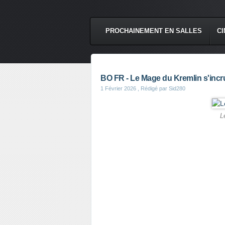
PROCHAINEMENT EN SALLES
CI
BO FR - Le Mage du Kremlin s'incr
1 Février 2026
, Rédigé par Sid280
L