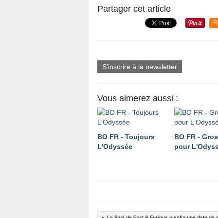
Partager cet article
R
S'inscrire à la newsletter
Vous aimerez aussi :
BO FR - Toujours
BO FR - Gros
L'Odyssée
pour L'Odys
Le final de Fast & Furious a enfin une date de sor