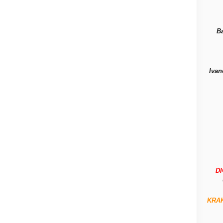
B
Ivan
D
KRA