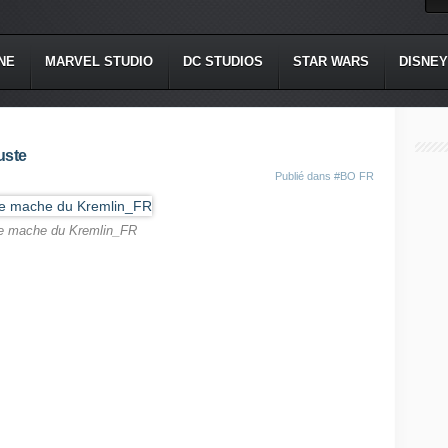
NE
MARVEL STUDIO
DC STUDIOS
STAR WARS
DISNEY
uste
Publié dans
#BO FR
e mache du Kremlin_FR