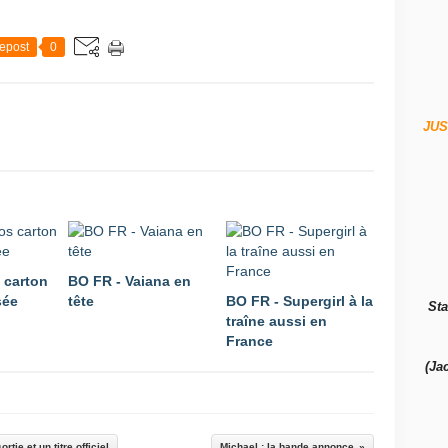
epost
0
JUS
 carton
BO FR - Vaiana en
sée
tête
BO FR - Supergirl à la
Sta
traîne aussi en
France
(Ja
tie et un titre officiel
Michael : la bande annonce