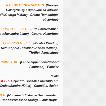
RAISON ET SENTIMENTS
(Georgia
Oakley/Daisy Edgar-Jones/Caitriona
alfe/George McKay) - Drame Romantique
Historique
JUSTIN LE JUSTE
(Eric Barbier/Alban
ov/Alexandra Lamy) - Guerre, Historique
HER PRIVATE HELL
(Nicolas Winding
Refn/Sophie Thatcher/Charles Melton) -
Thriller, Fantastique
PRIMETIME
(Lance Oppenheim/Robert
Pattinson) - Policier
30/09
IGGER
(Alejandro Gonzalez Inarritu/Tom
Cruise/Sandra Hüller) - Comédie, Action
KEN
(Mohamed Chabane/Théo Jourdain
Rhodes/Alassane Diong) - Fantastique