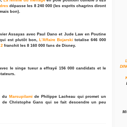
,
La femme du ménage
en pôle position cumule 3 820
ndres
dépasse les 8 240 000 (les esprits chagrins diront
 mais bon).
vier Assayas avec Paul Dano et Jude Law en Poutine
qui est plutôt bon,
L'Affaire Bojarski
totalise 646 000
 2
franchit les 8 160 000 fans de Disney.
DI
vec le singe tueur a effrayé 156 000 candidats et le
tateurs.
ce du
Marsupilami
de Philippe Lacheau qui promet un
l
de Christophe Gans qui se fait descendre un peu
Mi