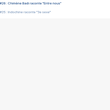
#26 : Chimène Badi raconte "Entre nous"
#25 : Indochine raconte "3e sexe"
#24 : Zaho raconte "C'est chelou"
#23 : Patrick Bruel raconte "Au café des délices"
#22 : Kyo raconte "Le chemin"
#21 : Nolwenn Leroy raconte "Cassé"
#20 : Patrick Hernandez raconte "Born to be alive"
#19 : Lorie raconte "Près de moi"
#18 : Michael Jones raconte "A nos actes manqués" (avec Jean-Jacque
#17 : Khaled raconte "Aïcha"
#16 : Corneille raconte "Parce qu'on vient de loin"
#15 : Indochine raconte "L'aventurier"
14 : Lorie raconte "Sur un air latino"