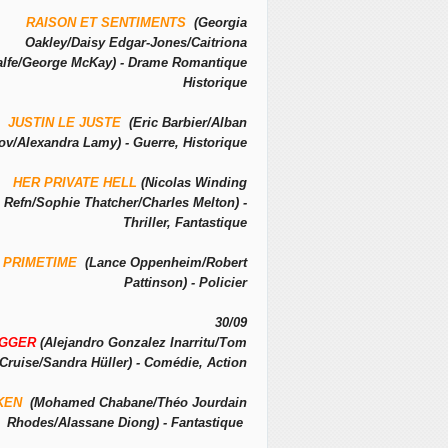
RAISON ET SENTIMENTS
(Georgia
Oakley/Daisy Edgar-Jones/Caitriona
alfe/George McKay) - Drame Romantique
Historique
JUSTIN LE JUSTE
(Eric Barbier/Alban
ov/Alexandra Lamy) - Guerre, Historique
HER PRIVATE HELL
(Nicolas Winding
Refn/Sophie Thatcher/Charles Melton) -
Thriller, Fantastique
PRIMETIME
(Lance Oppenheim/Robert
Pattinson) - Policier
30/09
IGGER
(Alejandro Gonzalez Inarritu/Tom
Cruise/Sandra Hüller) - Comédie, Action
KEN
(Mohamed Chabane/Théo Jourdain
Rhodes/Alassane Diong) - Fantastique