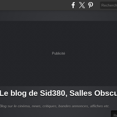
Publicité
Le blog de Sid380, Salles Obsc
Blog sur le cinéma, news, critiques, bandes annonces, affiches etc.