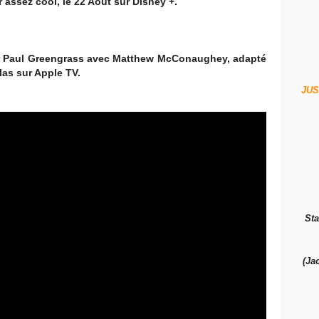
r assez cool, le 22 Août sur Disney +.
ier Paul Greengrass avec Matthew McConaughey, adapté
élas sur Apple TV.
JUS
Sta
(Ja