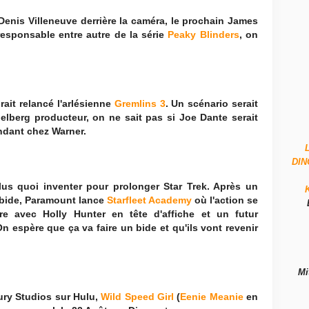
nis Villeneuve derrière la caméra, le prochain James
esponsable entre autre de la série
Peaky Blinders
, on
rait relancé l'arlésienne
Gremlins 3
. Un scénario serait
pielberg producteur, on ne sait pas si Joe Dante serait
endant chez Warner.
DI
us quoi inventer pour prolonger Star Trek. Après un
 bide, Paramount lance
Starfleet Academy
où l'action se
re avec Holly Hunter en tête d'affiche et un futur
n espère que ça va faire un bide et qu'ils vont revenir
Mi
tury Studios sur Hulu,
Wild Speed Girl
(
Eenie Meanie
en