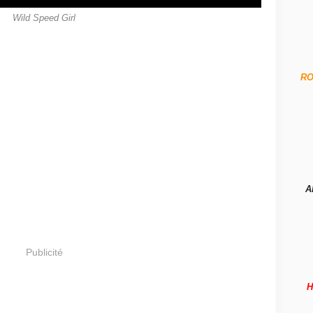
Wild Speed Girl
R
A
Publicité
H