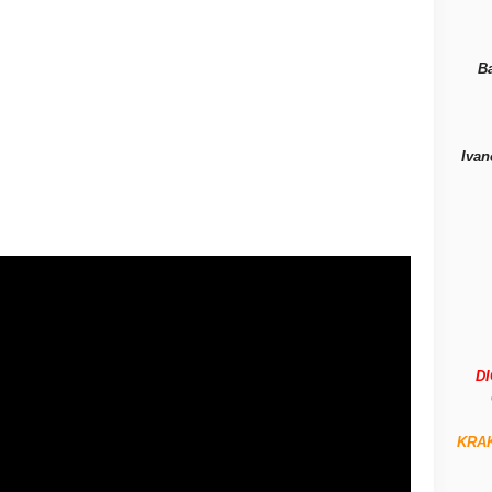
B
Ivan
D
KRA