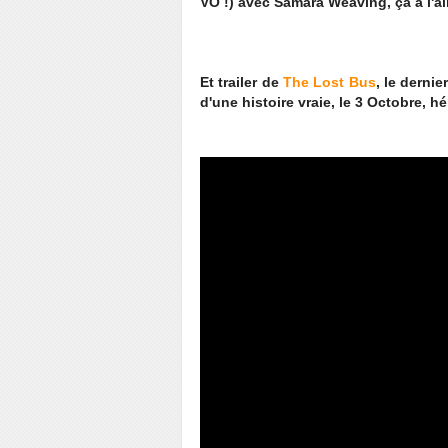
VO !) avec Samara Weaving, ça a l'ai
Et trailer de
The Lost Bus
, le dern
d'une histoire vraie, le 3 Octobre, h