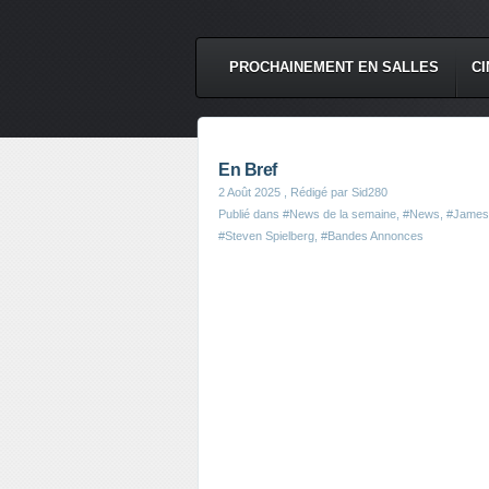
PROCHAINEMENT EN SALLES
CI
En Bref
2 Août 2025
, Rédigé par Sid280
Publié dans
#News de la semaine
,
#News
,
#James
#Steven Spielberg
,
#Bandes Annonces