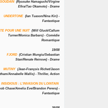
SOUDAIN
(Ryusuke Hamaguchi/Virgine
Efira/Tao Okamoto) - Drame
UNDERTONE
(Ian Tuason/Nina Kiri) -
Fantastique
TE POUR UNE NUIT
(Will Gluck/Callum
Turner/Monica Barbaro) - Comédie
Romantique
19/08
FJORD
(Cristian Mungiu/Sebastian
Stan/Renate Reinsve) - Drame
MUTINY
(Jean-François Richet/Jason
tham/Annabelle Wallis) - Thriller, Action
INSIDIOUS : L'INVASION DU LOINTAIN
cob Chase/Amelia Eve/Brandon Perera) -
Fantastique
26/08