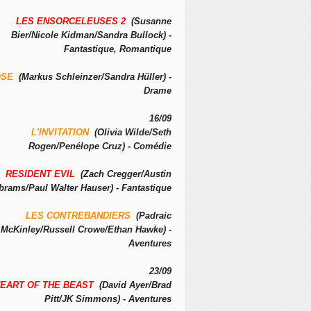
LES ENSORCELEUSES 2
(Susanne
Bier/Nicole Kidman/Sandra Bullock) -
Fantastique, Romantique
OSE
(Markus Schleinzer/Sandra Hüller) -
Drame
16/09
L'INVITATION
(Olivia Wilde/Seth
Rogen/Penélope Cruz) - Comédie
RESIDENT EVIL
(Zach Cregger/Austin
brams/Paul Walter Hauser) - Fantastique
LES CONTREBANDIERS
(Padraic
McKinley/Russell Crowe/Ethan Hawke) -
Aventures
23/09
EART OF THE BEAST
(David Ayer/Brad
Pitt/JK Simmons) - Aventures