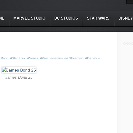
NE
MARVEL STUDIO
DC STUDIOS
STAR WARS
DISNEY
 Bond
,
#Star Trek
,
#Séries
,
#Prochainement en Streaming
,
#Disney +
,
James Bond 25