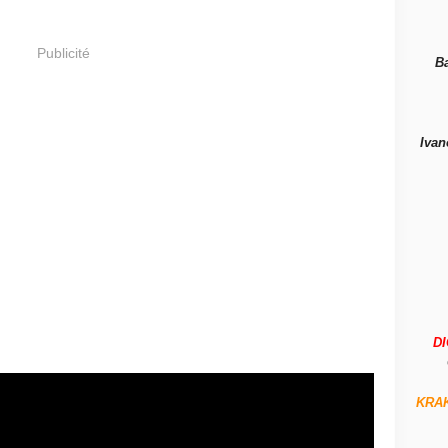
Publicité
B
Ivan
D
KRA