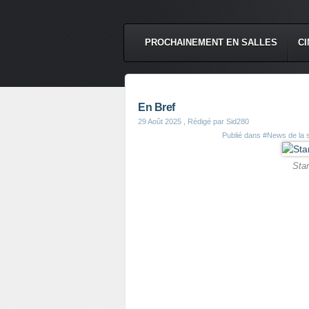
PROCHAINEMENT EN SALLES
CI
En Bref
29 Août 2025
, Rédigé par Sid280
Publié dans
#News de la 
Star