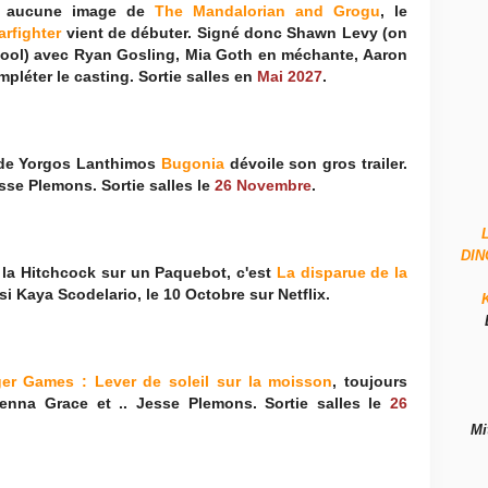
rs aucune image de
The Mandalorian and Grogu
, le
arfighter
vient de débuter. Signé donc Shawn Levy (on
pool) avec Ryan Gosling, Mia Goth en méchante, Aaron
pléter le casting. Sortie salles en
Mai 2027
.
e de Yorgos Lanthimos
Bugonia
dévoile son gros trailer.
se Plemons. Sortie salles le
26 Novembre
.
DI
 la Hitchcock sur un Paquebot, c'est
La disparue de la
 Kaya Scodelario, le 10 Octobre sur Netflix.
er Games : Lever de soleil sur la moisson
, toujours
nna Grace et .. Jesse Plemons. Sortie salles le
26
Mi