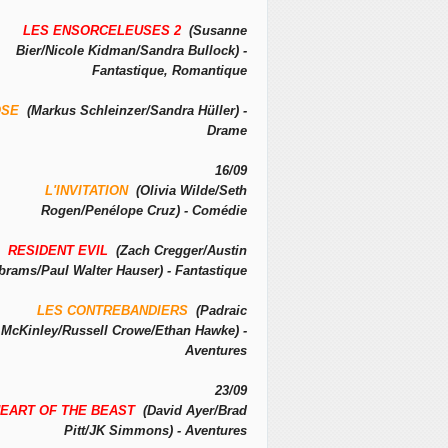
LES ENSORCELEUSES 2
(Susanne
Bier/Nicole Kidman/Sandra Bullock) -
Fantastique, Romantique
OSE
(Markus Schleinzer/Sandra Hüller) -
Drame
16/09
L'INVITATION
(Olivia Wilde/Seth
Rogen/Penélope Cruz) - Comédie
RESIDENT EVIL
(Zach Cregger/Austin
brams/Paul Walter Hauser) - Fantastique
LES CONTREBANDIERS
(Padraic
McKinley/Russell Crowe/Ethan Hawke) -
Aventures
23/09
EART OF THE BEAST
(David Ayer/Brad
Pitt/JK Simmons) - Aventures