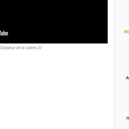
R
 Disparue de la cabine 10
A
H