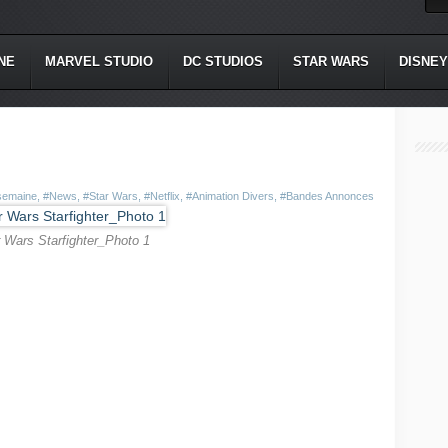
NE
MARVEL STUDIO
DC STUDIOS
STAR WARS
DISNEY
semaine
,
#News
,
#Star Wars
,
#Netflix
,
#Animation Divers
,
#Bandes Annonces
 Wars Starfighter_Photo 1