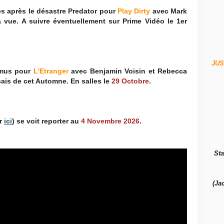
es après le désastre Predator pour
Play Dirty
avec Mark
à vue. A suivre éventuellement sur Prime Vidéo le 1er
JUS
amus pour
L'Etranger
avec Benjamin Voisin et Rebecca
çais de cet Automne. En salles le
29 Octobre
.
er
ici
) se voit reporter au
4 Novembre 2026
.
Sta
(Ja