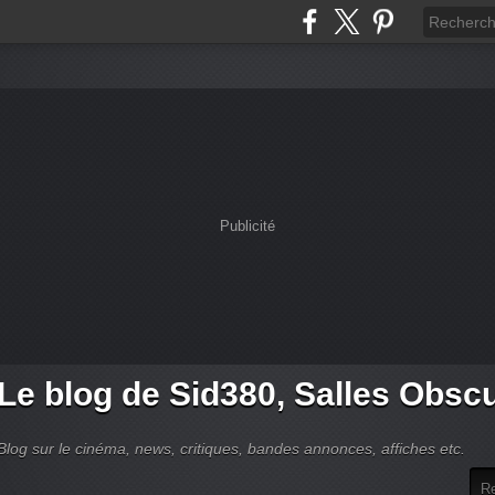
Publicité
Le blog de Sid380, Salles Obsc
Blog sur le cinéma, news, critiques, bandes annonces, affiches etc.