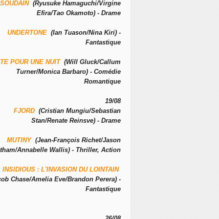
SOUDAIN
(Ryusuke Hamaguchi/Virgine
Efira/Tao Okamoto) - Drame
UNDERTONE
(Ian Tuason/Nina Kiri) -
Fantastique
TE POUR UNE NUIT
(Will Gluck/Callum
Turner/Monica Barbaro) - Comédie
Romantique
19/08
FJORD
(Cristian Mungiu/Sebastian
Stan/Renate Reinsve) - Drame
MUTINY
(Jean-François Richet/Jason
tham/Annabelle Wallis) - Thriller, Action
INSIDIOUS : L'INVASION DU LOINTAIN
cob Chase/Amelia Eve/Brandon Perera) -
Fantastique
26/08