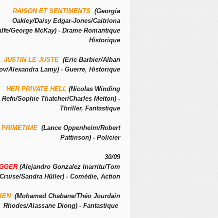
RAISON ET SENTIMENTS
(Georgia
Oakley/Daisy Edgar-Jones/Caitriona
alfe/George McKay) - Drame Romantique
Historique
JUSTIN LE JUSTE
(Eric Barbier/Alban
ov/Alexandra Lamy) - Guerre, Historique
HER PRIVATE HELL
(Nicolas Winding
Refn/Sophie Thatcher/Charles Melton) -
Thriller, Fantastique
PRIMETIME
(Lance Oppenheim/Robert
Pattinson) - Policier
30/09
IGGER
(Alejandro Gonzalez Inarritu/Tom
Cruise/Sandra Hüller) - Comédie, Action
KEN
(Mohamed Chabane/Théo Jourdain
Rhodes/Alassane Diong) - Fantastique