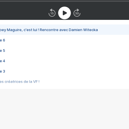
bey Maguire, c'est lui ! Rencontre avec Damien Witecka
e 6
e 5
e 4
e 3
s créatrices de la VF !
e 2
e 1
e Mektoub My Love arrive enfin ! Rencontre avec Shaïn Boumedine et Sal
i : après Toni en famille