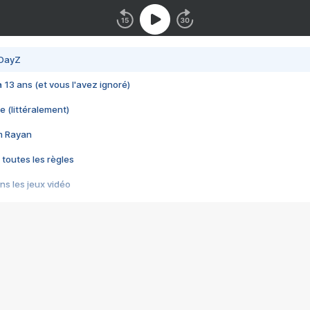
 DayZ
 a 13 ans (et vous l'avez ignoré)
e (littéralement)
im Rayan
 toutes les règles
s les jeux vidéo
us choquant de Rockstar ? - Le scandale BULLY
e plus moche de Steam
du RÊVE tourne au CAUCHEMAR
pendant 8 heures
it… à tort