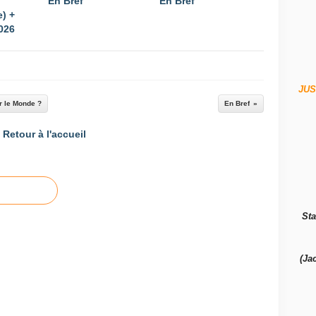
En Bref
En Bref
e) +
026
JUS
er le Monde ?
En Bref
Retour à l'accueil
Sta
(Ja