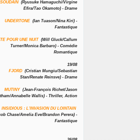
SOUDAIN
(Ryusuke Hamaguchi/Virgine
Efira/Tao Okamoto) - Drame
UNDERTONE
(Ian Tuason/Nina Kiri) -
Fantastique
TE POUR UNE NUIT
(Will Gluck/Callum
Turner/Monica Barbaro) - Comédie
Romantique
19/08
FJORD
(Cristian Mungiu/Sebastian
Stan/Renate Reinsve) - Drame
MUTINY
(Jean-François Richet/Jason
tham/Annabelle Wallis) - Thriller, Action
INSIDIOUS : L'INVASION DU LOINTAIN
cob Chase/Amelia Eve/Brandon Perera) -
Fantastique
26/08