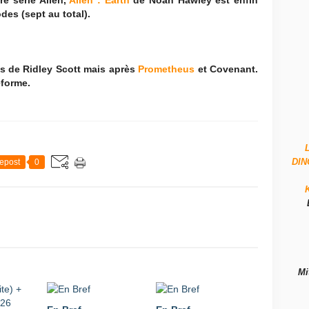
re série Alien,
Alien : Earth
de Noah Hawley est enfin
des (sept au total).
us de Ridley Scott mais après
Prometheus
et Covenant.
eforme.
DI
epost
0
Mi