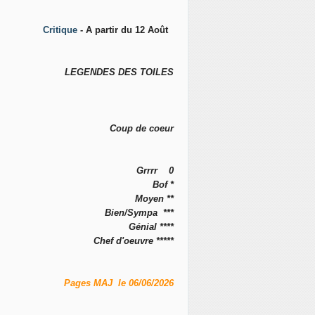
Critique
- A partir du 12 Août
LEGENDES DES TOILES
Coup de coeur
Grrrr 0
Bof *
Moyen **
Bien/Sympa ***
Génial ****
Chef d'oeuvre *****
Pages MAJ le 06/06/2026