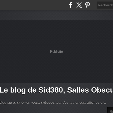
Publicité
Le blog de Sid380, Salles Obsc
Blog sur le cinéma, news, critiques, bandes annonces, affiches etc.