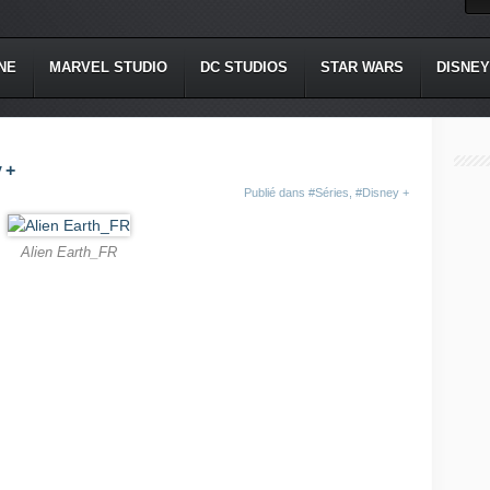
NE
MARVEL STUDIO
DC STUDIOS
STAR WARS
DISNEY
y +
Publié dans
#Séries
,
#Disney +
Alien Earth_FR