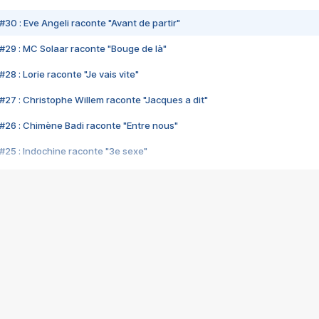
#30 : Eve Angeli raconte "Avant de partir"
#29 : MC Solaar raconte "Bouge de là"
28 : Lorie raconte "Je vais vite"
#27 : Christophe Willem raconte "Jacques a dit"
#26 : Chimène Badi raconte "Entre nous"
#25 : Indochine raconte "3e sexe"
#24 : Zaho raconte "C'est chelou"
#23 : Patrick Bruel raconte "Au café des délices"
#22 : Kyo raconte "Le chemin"
#21 : Nolwenn Leroy raconte "Cassé"
#20 : Patrick Hernandez raconte "Born to be alive"
#19 : Lorie raconte "Près de moi"