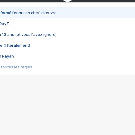
nsformé l’ennui en chef-d’œuvre
 DayZ
 a 13 ans (et vous l'avez ignoré)
e (littéralement)
im Rayan
 toutes les règles
s les jeux vidéo
us choquant de Rockstar ? - Le scandale BULLY
e plus moche de Steam
du RÊVE tourne au CAUCHEMAR
pendant 8 heures
it… à tort