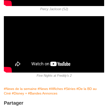
Percy Jackson (S2)
Five Nights at Freddy's 2
#News de la semaine
#News
#Affiches
#Séries
#De la BD au
Ciné
#Disney +
#Bandes Annonces
Partager