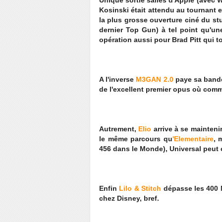
Unique sortie salles d'Apple (avec W
Kosinski était attendu au tournant 
la plus grosse ouverture ciné du s
dernier Top Gun) à tel point qu'un
opération aussi pour Brad Pitt qui t
A l'inverse
M3GAN 2.0
paye sa bande
de l'excellent premier opus où comm
Autrement,
Elio
arrive à se mainteni
le même parcours qu
'Elementaire
, 
456 dans le Monde), Universal peu
Enfin
Lilo & Stitch
dépasse les 400 M
chez Disney, bref.