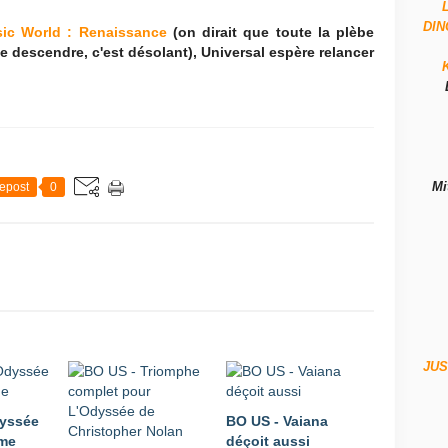
DI
sic World : Renaissance
(on dirait que toute la plèbe
e descendre, c'est désolant), Universal espère relancer
Mi
epost
0
JUS
dyssée
BO US - Vaiana
rme
déçoit aussi