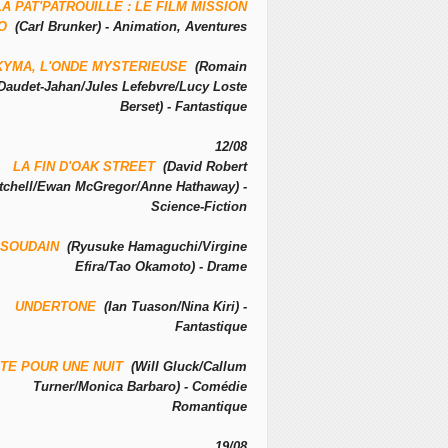
LA PAT'PATROUILLE : LE FILM MISSION
NO
(Carl Brunker) - Animation, Aventures
KYMA, L'ONDE MYSTERIEUSE
(Romain
Daudet-Jahan/Jules Lefebvre/Lucy Loste
Berset) - Fantastique
12/08
LA FIN D'OAK STREET
(David Robert
tchell/Ewan McGregor/Anne Hathaway) -
Science-Fiction
SOUDAIN
(Ryusuke Hamaguchi/Virgine
Efira/Tao Okamoto) - Drame
UNDERTONE
(Ian Tuason/Nina Kiri) -
Fantastique
TE POUR UNE NUIT
(Will Gluck/Callum
Turner/Monica Barbaro) - Comédie
Romantique
19/08