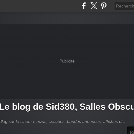
Publicité
Le blog de Sid380, Salles Obsc
Blog sur le cinéma, news, critiques, bandes annonces, affiches etc.