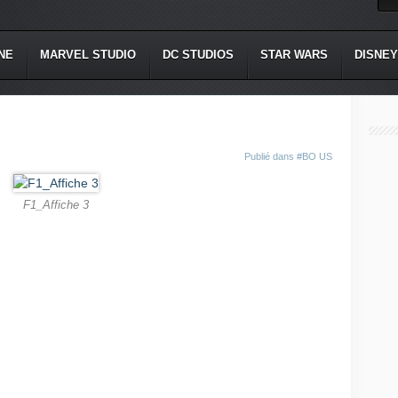
NE
MARVEL STUDIO
DC STUDIOS
STAR WARS
DISNEY
Publié dans
#BO US
F1_Affiche 3