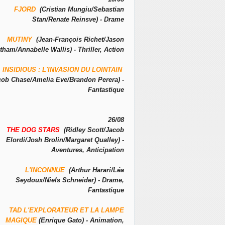
FJORD
(Cristian Mungiu/Sebastian
Stan/Renate Reinsve) - Drame
MUTINY
(Jean-François Richet/Jason
tham/Annabelle Wallis) - Thriller, Action
INSIDIOUS : L'INVASION DU LOINTAIN
cob Chase/Amelia Eve/Brandon Perera) -
Fantastique
26/08
THE DOG STARS
(Ridley Scott/Jacob
Elordi/Josh Brolin/Margaret Qualley) -
Aventures, Anticipation
L'INCONNUE
(Arthur Harari/Léa
Seydoux/Niels Schneider) - Drame,
Fantastique
TAD L'EXPLORATEUR ET LA LAMPE
MAGIQUE
(Enrique Gato) - Animation,