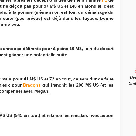
arner) après les déceptions des derniers films le
F1
de
et ne déçoit pas pour 57 M$ US et 146 en Mondial, c'est
tudio à la pomme (même si on est loin du démarrage du
e suite (pas prévue) est déjà dans les tuyaux, bonne
ourne peu.
 annonce délirante pour à peine 10 M$, loin du départ
ent gâcher une potentielle suite.
De
r mais pour 41 M$ US et 72 en tout, ce sera dur de faire
Sin
mieux pour
Dragons
qui franchit les 200 M$ US (et les
t compenser avec Megan.
$ US (945 en tout) et relance les remakes lives action