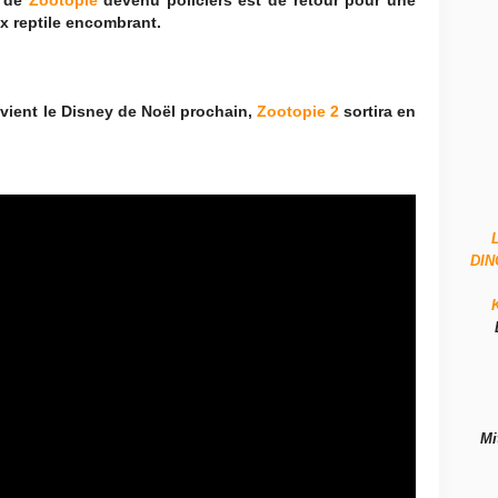
e de
Zootopie
devenu policiers est de retour pour une
x reptile encombrant.
vient le Disney de Noël prochain,
Zootopie 2
sortira en
DI
Mi