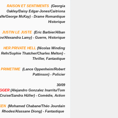
RAISON ET SENTIMENTS
(Georgia
Oakley/Daisy Edgar-Jones/Caitriona
alfe/George McKay) - Drame Romantique
Historique
JUSTIN LE JUSTE
(Eric Barbier/Alban
ov/Alexandra Lamy) - Guerre, Historique
HER PRIVATE HELL
(Nicolas Winding
Refn/Sophie Thatcher/Charles Melton) -
Thriller, Fantastique
PRIMETIME
(Lance Oppenheim/Robert
Pattinson) - Policier
30/09
IGGER
(Alejandro Gonzalez Inarritu/Tom
Cruise/Sandra Hüller) - Comédie, Action
KEN
(Mohamed Chabane/Théo Jourdain
Rhodes/Alassane Diong) - Fantastique