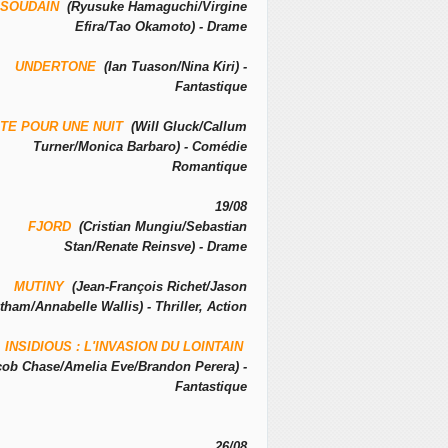
SOUDAIN
(Ryusuke Hamaguchi/Virgine
Efira/Tao Okamoto) - Drame
UNDERTONE
(Ian Tuason/Nina Kiri) -
Fantastique
TE POUR UNE NUIT
(Will Gluck/Callum
Turner/Monica Barbaro) - Comédie
Romantique
19/08
FJORD
(Cristian Mungiu/Sebastian
Stan/Renate Reinsve) - Drame
MUTINY
(Jean-François Richet/Jason
tham/Annabelle Wallis) - Thriller, Action
INSIDIOUS : L'INVASION DU LOINTAIN
cob Chase/Amelia Eve/Brandon Perera) -
Fantastique
26/08