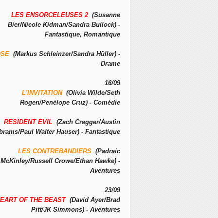
LES ENSORCELEUSES 2
(Susanne
Bier/Nicole Kidman/Sandra Bullock) -
Fantastique, Romantique
OSE
(Markus Schleinzer/Sandra Hüller) -
Drame
16/09
L'INVITATION
(Olivia Wilde/Seth
Rogen/Penélope Cruz) - Comédie
RESIDENT EVIL
(Zach Cregger/Austin
brams/Paul Walter Hauser) - Fantastique
LES CONTREBANDIERS
(Padraic
McKinley/Russell Crowe/Ethan Hawke) -
Aventures
23/09
EART OF THE BEAST
(David Ayer/Brad
Pitt/JK Simmons) - Aventures