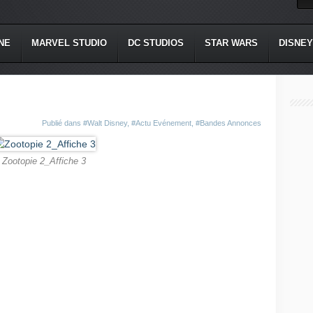
NE
MARVEL STUDIO
DC STUDIOS
STAR WARS
DISNEY
Publié dans
#Walt Disney
,
#Actu Evénement
,
#Bandes Annonces
Zootopie 2_Affiche 3