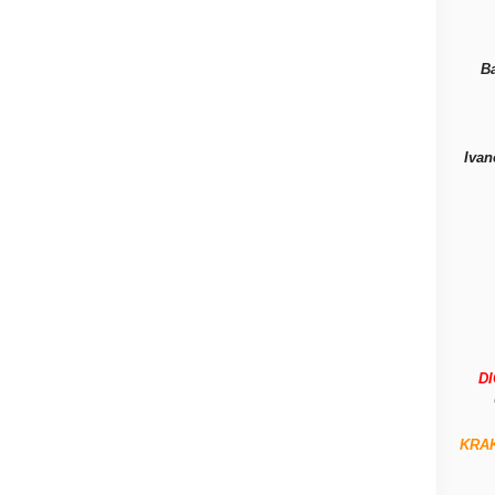
B
Ivan
D
KRA