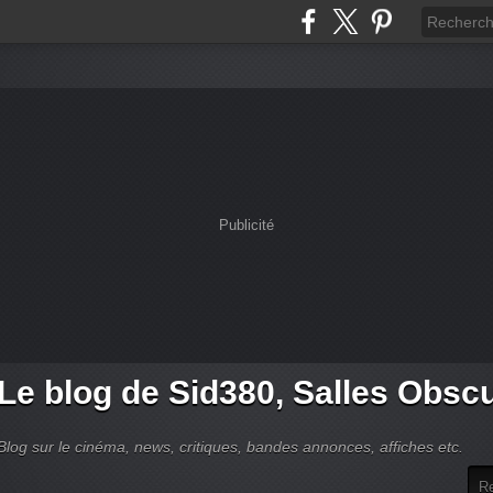
Publicité
Le blog de Sid380, Salles Obsc
Blog sur le cinéma, news, critiques, bandes annonces, affiches etc.