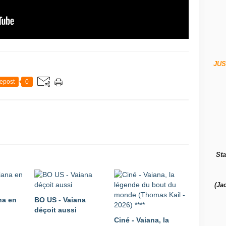
JUS
epost
0
Sta
(Ja
na en
BO US - Vaiana
déçoit aussi
Ciné - Vaiana, la