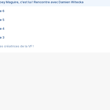
bey Maguire, c'est lui ! Rencontre avec Damien Witecka
e 6
e 5
e 4
e 3
s créatrices de la VF !
e 2
e 1
e Mektoub My Love arrive enfin ! Rencontre avec Shaïn Boumedine et Sal
i : après Toni en famille
elle réalise le bouleversant Dites lui que je l'aime
ais ! Rencontre autour de Vie privée de Rebecca Zlotowski
 de Marguerite, Grave... Rencontre avec Ella Rumpf