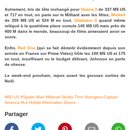
Autrement, trio de tête inchangé pour
Vaiana 2
de 337 M$ US
et 717 en tout, on parie sur le Milliard avec les fêtes,
Wicked
de 359 M$ US et 524 M en tout.
Gladiator II
quand même
relégué à la quatrième place cumule 145 M$ US mais près de
400 M dans le monde, beaucoup de films aimeraient avoir ce
score.
Enfin,
Red One
(qui se fait démolir évidemment depuis son
arrivée en France sur Prime Video) frôle les 100 M$ US et 175
en tout, insuffisant vu le budget délirant, Johnson en perte
de vitesse.
Le week-end prochain, repos avant les grosses sorties de
Noël.
#BO US
#Spider-Man
#Marvel Studio-Thor-Avengers-Captain
America
#Le Hobbit
#Animation Divers
Partager