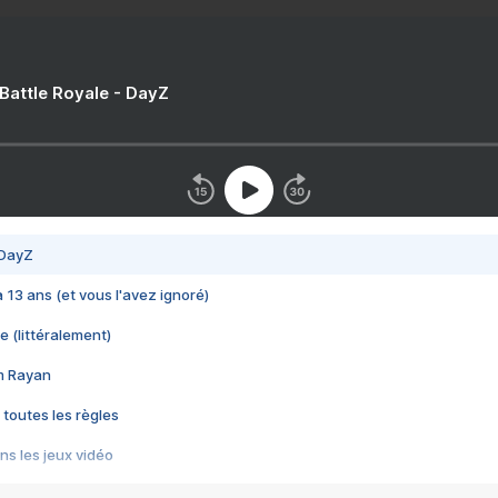
 Battle Royale - DayZ
 DayZ
 a 13 ans (et vous l'avez ignoré)
e (littéralement)
im Rayan
 toutes les règles
s les jeux vidéo
us choquant de Rockstar ? - Le scandale BULLY