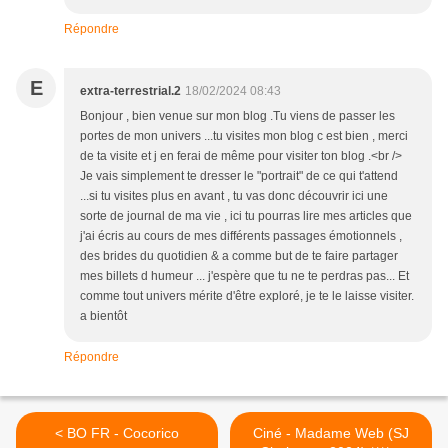
Répondre
E
extra-terrestrial.2
18/02/2024 08:43
Bonjour , bien venue sur mon blog .Tu viens de passer les
portes de mon univers ...tu visites mon blog c est bien , merci
de ta visite et j en ferai de même pour visiter ton blog .<br />
Je vais simplement te dresser le "portrait" de ce qui t'attend
...si tu visites plus en avant , tu vas donc découvrir ici une
sorte de journal de ma vie , ici tu pourras lire mes articles que
j'ai écris au cours de mes différents passages émotionnels ,
des brides du quotidien & a comme but de te faire partager
mes billets d humeur ... j'espère que tu ne te perdras pas... Et
comme tout univers mérite d'être exploré, je te le laisse visiter.
a bientôt
Répondre
< BO FR - Cocorico
Ciné - Madame Web (SJ