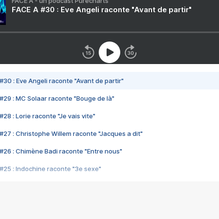
FACE A - un podcast Purecharts
FACE A #30 : Eve Angeli raconte "Avant de partir"
#30 : Eve Angeli raconte "Avant de partir"
#29 : MC Solaar raconte "Bouge de là"
28 : Lorie raconte "Je vais vite"
#27 : Christophe Willem raconte "Jacques a dit"
#26 : Chimène Badi raconte "Entre nous"
#25 : Indochine raconte "3e sexe"
#24 : Zaho raconte "C'est chelou"
#23 : Patrick Bruel raconte "Au café des délices"