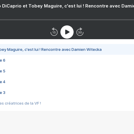
 DiCaprio et Tobey Maguire, c'est lui ! Rencontre avec Dam
bey Maguire, c'est lui ! Rencontre avec Damien Witecka
e 6
e 5
e 4
e 3
s créatrices de la VF !
e 2
e 1