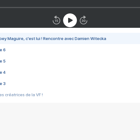
bey Maguire, c'est lui ! Rencontre avec Damien Witecka
e 6
e 5
e 4
e 3
s créatrices de la VF !
e 2
e 1
e Mektoub My Love arrive enfin ! Rencontre avec Shaïn Boumedine et Sal
i : après Toni en famille