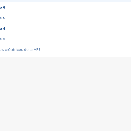
e 6
e 5
e 4
e 3
s créatrices de la VF !
e 2
e 1
e Mektoub My Love arrive enfin ! Rencontre avec Shaïn Boumedine et Sal
i : après Toni en famille
elle réalise le bouleversant Dites lui que je l'aime
ais ! Rencontre autour de Vie privée de Rebecca Zlotowski
 de Marguerite, Grave... Rencontre avec Ella Rumpf