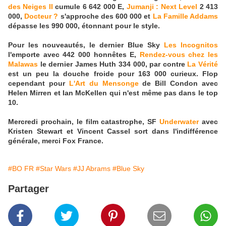
des Neiges II
cumule 6 642 000 E,
Jumanji : Next Level
2 413
000,
Docteur ?
s'approche des 600 000 et
La Famille Addams
dépasse les 990 000, étonnant pour le style.
Pour les nouveautés, le dernier Blue Sky
Les Incognitos
l'emporte avec 442 000 honnêtes E,
Rendez-vous chez les
Malawas
le dernier James Huth 334 000, par contre
La Vérité
est un peu la douche froide pour 163 000 curieux. Flop
cependant pour
L'Art du Mensonge
de Bill Condon avec
Helen Mirren et Ian McKellen qui n'est même pas dans le top
10.
Mercredi prochain, le film catastrophe, SF
Underwater
avec
Kristen Stewart et Vincent Cassel sort dans l'indifférence
générale, merci Fox France.
#BO FR
#Star Wars
#JJ Abrams
#Blue Sky
Partager