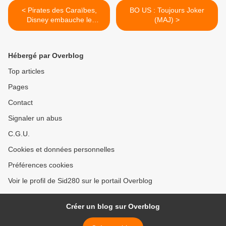
< Pirates des Caraïbes,
BO US : Toujours Joker
Disney embauche le
(MAJ) >
créateur de Chernobyl pour
le reboot
Hébergé par Overblog
Top articles
Pages
Contact
Signaler un abus
C.G.U.
Cookies et données personnelles
Préférences cookies
Voir le profil de Sid280 sur le portail Overblog
Créer un blog sur Overblog