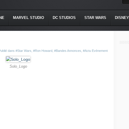
NE
MARVEL STUDIO
DC STUDIOS
STAR WARS
DISNEY
Publié dans
#Star Wars
,
#Ron Howard
,
#Bandes Annonces
,
#Actu Evénement
Solo_Logo