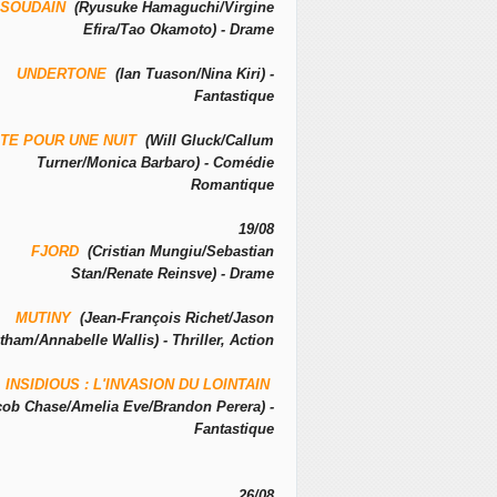
SOUDAIN
(Ryusuke Hamaguchi/Virgine
Efira/Tao Okamoto) - Drame
UNDERTONE
(Ian Tuason/Nina Kiri) -
Fantastique
TE POUR UNE NUIT
(Will Gluck/Callum
Turner/Monica Barbaro) - Comédie
Romantique
19/08
FJORD
(Cristian Mungiu/Sebastian
Stan/Renate Reinsve) - Drame
MUTINY
(Jean-François Richet/Jason
tham/Annabelle Wallis) - Thriller, Action
INSIDIOUS : L'INVASION DU LOINTAIN
cob Chase/Amelia Eve/Brandon Perera) -
Fantastique
26/08