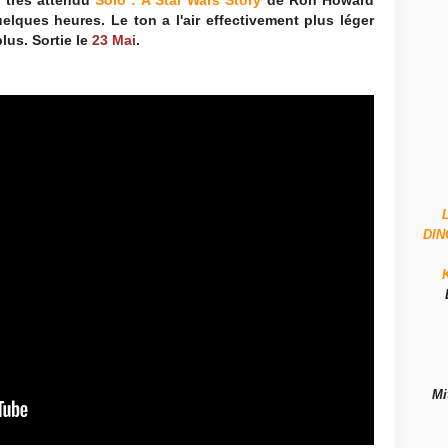
 très attendu
Solo : A Star Wars Story
de Ron Howard
uelques heures. Le ton a l'air effectivement plus léger
lus. Sortie le
23 Mai
.
DI
Mi