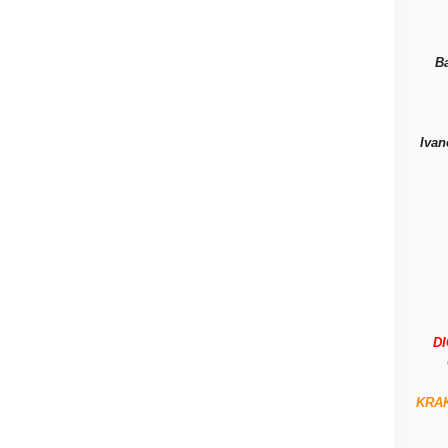
B
Ivan
D
KRA