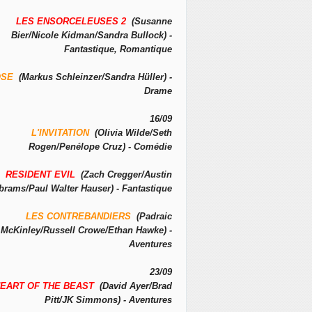
LES ENSORCELEUSES 2
(Susanne
Bier/Nicole Kidman/Sandra Bullock) -
Fantastique, Romantique
OSE
(Markus Schleinzer/Sandra Hüller) -
Drame
16/09
L'INVITATION
(Olivia Wilde/Seth
Rogen/Penélope Cruz) - Comédie
RESIDENT EVIL
(Zach Cregger/Austin
brams/Paul Walter Hauser) - Fantastique
LES CONTREBANDIERS
(Padraic
McKinley/Russell Crowe/Ethan Hawke) -
Aventures
23/09
EART OF THE BEAST
(David Ayer/Brad
Pitt/JK Simmons) - Aventures