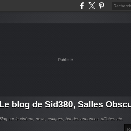
Publicité
Le blog de Sid380, Salles Obsc
Blog sur le cinéma, news, critiques, bandes annonces, affiches etc.