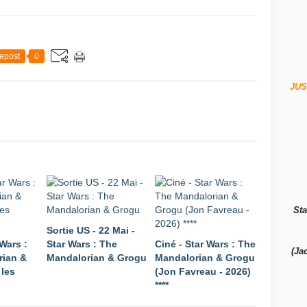
epost
0
JUS
Sta
Sortie US - 22 Mai -
Wars :
Star Wars : The
Ciné - Star Wars : The
(Ja
rian &
Mandalorian & Grogu
Mandalorian & Grogu
les
(Jon Favreau - 2026)
****