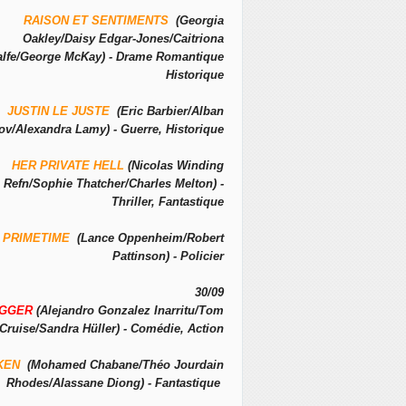
RAISON ET SENTIMENTS
(Georgia
Oakley/Daisy Edgar-Jones/Caitriona
alfe/George McKay) - Drame Romantique
Historique
JUSTIN LE JUSTE
(Eric Barbier/Alban
ov/Alexandra Lamy) - Guerre, Historique
HER PRIVATE HELL
(Nicolas Winding
Refn/Sophie Thatcher/Charles Melton) -
Thriller, Fantastique
PRIMETIME
(Lance Oppenheim/Robert
Pattinson) - Policier
30/09
IGGER
(Alejandro Gonzalez Inarritu/Tom
Cruise/Sandra Hüller) - Comédie, Action
KEN
(Mohamed Chabane/Théo Jourdain
Rhodes/Alassane Diong) - Fantastique