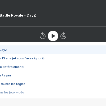
 Battle Royale - DayZ
 DayZ
 a 13 ans (et vous l'avez ignoré)
e (littéralement)
im Rayan
 toutes les règles
s les jeux vidéo
us choquant de Rockstar ? - Le scandale BULLY