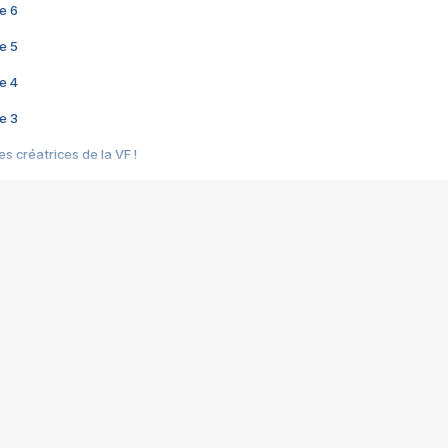
e 6
e 5
e 4
e 3
s créatrices de la VF !
e 2
e 1
e Mektoub My Love arrive enfin ! Rencontre avec Shaïn Boumedine et Sal
i : après Toni en famille
elle réalise le bouleversant Dites lui que je l'aime
ais ! Rencontre autour de Vie privée de Rebecca Zlotowski
 de Marguerite, Grave... Rencontre avec Ella Rumpf
 Les Rêveurs, un film intime sur la santé mentale